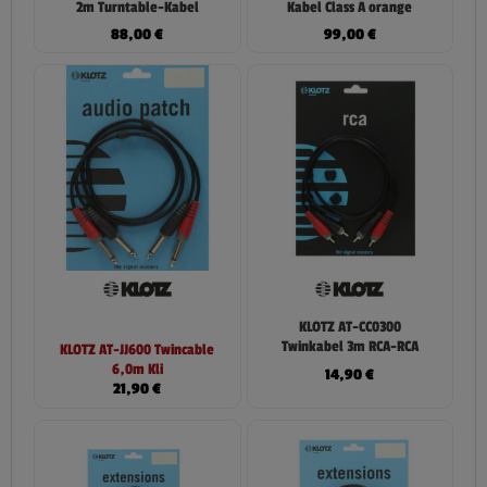
2m Turntable-Kabel
Kabel Class A orange
88,00
€
99,00
€
KLOTZ AT-CC0300
Twinkabel 3m RCA-RCA
KLOTZ AT-JJ600 Twincable
6,0m Kli
14,90
€
21,90
€