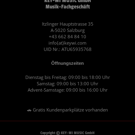
KEY-WI MUSIC GmbH
e
t
Musik-Fachgeschäft
b
a
o
g
o
r
Itzlinger Hauptstrasse 35
A-5020 Salzburg
k
a
+43 662 84 84 10
m
info{at}keywi.com
UID Nr.: ATU65935768
Öffnungszeiten
Dienstag bis Freitag: 09:00 bis 18:00 Uhr
Samstag: 09:00 bis 13:00 Uhr
Advent-Samstage: 09:00 bis 16:00 Uhr
🚗 Gratis Kundenparkplätze vorhanden
Copyright © KEY-WI MUSIC GmbH