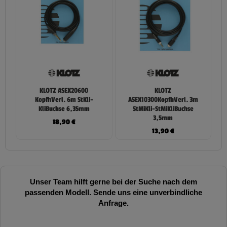
KLOTZ ASEX20600
KLOTZ
KopfhVerl. 6m StKli-
ASEX10300KopfhVerl. 3m
KliBuchse 6,35mm
StMiKli-StMiKliBuchse
3,5mm
18,90
€
13,90
€
Unser Team hilft gerne bei der Suche nach dem
passenden Modell. Sende uns eine unverbindliche
Anfrage.