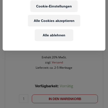
Cookie-Einstellungen
Alle Cookies akzeptieren
Alle ablehnen
16,90
€
Enthält 20% MwSt.
zzgl.
Versand
Lieferzeit: ca. 2-5 Werktage
KLOTZ
Verfügbarkeit:
Vorrätig
AT-
JJ0300
IN DEN WARENKORB
Twincable
3m