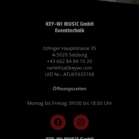
KEY-WI MUSIC GmbH
Eventtechnik
Itzlinger Hauptstrasse 35
A-5020 Salzburg
+43 662 84 84 10 20
verleih{at}keywi.com
UID Nr.: ATU65935768
Öffnungszeiten
Montag bis Freitag: 09:00 bis 18:00 Uhr
F
I
a
n
c
s