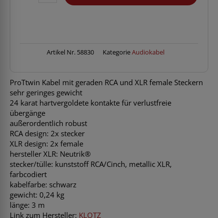
AT-
CF0300
Twincable
3m
XLRf-
RCA
Artikel Nr.
58830
Kategorie
Audiokabel
Menge
ProTtwin Kabel mit geraden RCA und XLR female Steckern
sehr geringes gewicht
24 karat hartvergoldete kontakte für verlustfreie
übergänge
außerordentlich robust
RCA design: 2x stecker
XLR design: 2x female
hersteller XLR: Neutrik®
stecker/tülle: kunststoff RCA/Cinch, metallic XLR,
farbcodiert
kabelfarbe: schwarz
gewicht: 0,24 kg
länge: 3 m
Link zum Hersteller:
KLOTZ