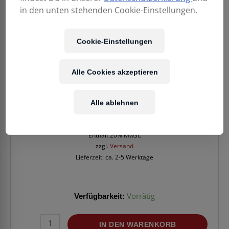
in den unten stehenden Cookie-Einstellungen.
Cookie-Einstellungen
Alle Cookies akzeptieren
42,90
€
Alle ablehnen
Enthält 20% MwSt.
zzgl.
Versand
Lieferzeit: ca. 2-5 Werktage
Verfügbarkeit:
Vorrätig
KLOTZ
IN DEN WARENKORB