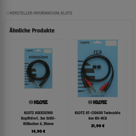
HERSTELLER-INFORMATION: KLOTZ
Ähnliche Produkte
KLOTZ ASEX20300
KLOTZ AT-CJ0600 Twincable
KopfhVerl. 3m StKli-
6m Kli-RCA
KliBuchse 6,35mm
21,90
€
14,90
€