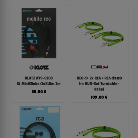
KLOTZ AY9-0200
NEO d+ 2x RCA < RCA classB
St.MiniKlinke>2xXLRm 2m
1m DUO-Set Turntable-
Kabel
38,90
€
109,00
€