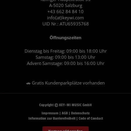
o
r
A-5020 Salzburg
k
a
+43 662 84 84 10
m
info{at}keywi.com
UID Nr.: ATU65935768
Öffnungszeiten
Dienstag bis Freitag: 09:00 bis 18:00 Uhr
Samstag: 09:00 bis 13:00 Uhr
Advent-Samstage: 09:00 bis 16:00 Uhr
🚗 Gratis Kundenparkplätze vorhanden
Copyright © KEY-WI MUSIC GmbH
Impressum
|
AGB
|
Datenschutz
Information zur Barrierefreiheit
|
Code of Conduct