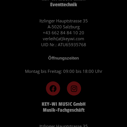
Eventtechnik
Itzlinger Hauptstrasse 35
A-5020 Salzburg
+43 662 84 84 10 20
verleih{at}keywi.com
UID Nr.: ATU65935768
Öffnungszeiten
Montag bis Freitag: 09:00 bis 18:00 Uhr
F
I
a
n
c
s
KEY-WI MUSIC GmbH
e
t
Musik-Fachgeschäft
b
a
o
g
Itzlinger Hauptstrasse 35