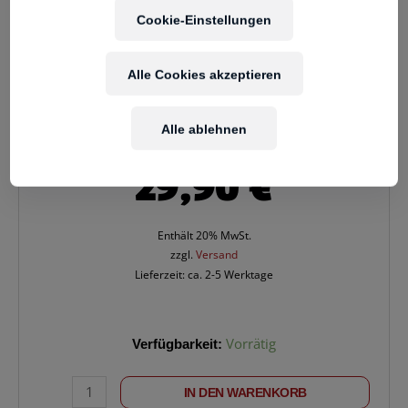
Cookie-Einstellungen
Alle Cookies akzeptieren
Alle ablehnen
29,90
€
Enthält 20% MwSt.
zzgl.
Versand
Lieferzeit: ca. 2-5 Werktage
KLOTZ
Verfügbarkeit:
Vorrätig
AS-
MJ0300
IN DEN WARENKORB
StMiniKli>StKlinke