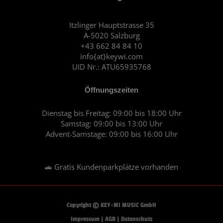
b
a
o
g
o
r
Itzlinger Hauptstrasse 35
A-5020 Salzburg
k
a
+43 662 84 84 10
m
info{at}keywi.com
UID Nr.: ATU65935768
Öffnungszeiten
Dienstag bis Freitag: 09:00 bis 18:00 Uhr
Samstag: 09:00 bis 13:00 Uhr
Advent-Samstage: 09:00 bis 16:00 Uhr
🚗 Gratis Kundenparkplätze vorhanden
Copyright © KEY-WI MUSIC GmbH
Impressum
|
AGB
|
Datenschutz