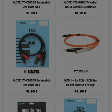
KLOTZ AT-CF0200 Twincable
KLOTZ AY5-0100 Y-Kabel
2m XLRf-RCA
1m St.MiniKli>2xKlinke
39,90
€
10,50
€
KLOTZ AT-CF0300 Twincable
NEO d+ 2x RCA < RCA 2m
3m XLRf-RCA
Kabel Class A orange
42,90
€
99,00
€