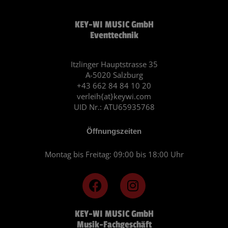
KEY-WI MUSIC GmbH
Eventtechnik
Itzlinger Hauptstrasse 35
A-5020 Salzburg
+43 662 84 84 10 20
verleih{at}keywi.com
UID Nr.: ATU65935768
Öffnungszeiten
Montag bis Freitag: 09:00 bis 18:00 Uhr
F
I
a
n
c
s
KEY-WI MUSIC GmbH
e
t
Musik-Fachgeschäft