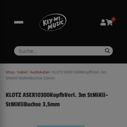
Zum
springen
Inhalt
springen
0
Shop
/
Kabel
/
Audiokabel
/ KLOTZ ASEX10300KopfhVerl. 3m
StMiKli-StMiKliBuchse 3,5mm
KLOTZ ASEX10300KopfhVerl. 3m StMiKli-
StMiKliBuchse 3,5mm