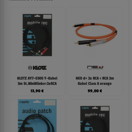
KLOTZ AY7-0300 Y-Kabel
NEO d+ 2x RCA < RCA 2m
3m St.MiniKlinke>2xRCA
Kabel Class A orange
13,90
€
99,00
€