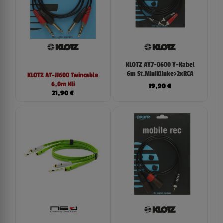
KLOTZ AY7-0600 Y-Kabel
6m St.MiniKlinke>2xRCA
KLOTZ AT-JJ600 Twincable
6,0m Kli
19,90
€
21,90
€