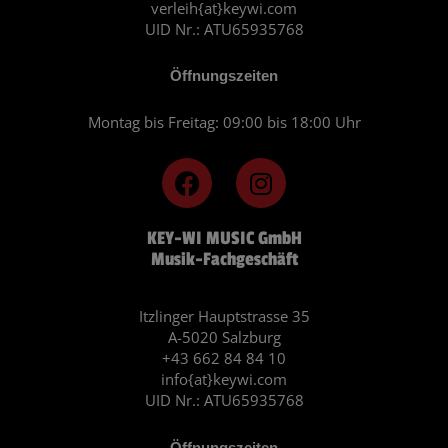
verleih{at}keywi.com
UID Nr.: ATU65935768
Öffnungszeiten
Montag bis Freitag: 09:00 bis 18:00 Uhr
F
I
a
n
c
s
KEY-WI MUSIC GmbH
e
t
Musik-Fachgeschäft
b
a
o
g
o
r
Itzlinger Hauptstrasse 35
A-5020 Salzburg
k
a
+43 662 84 84 10
m
info{at}keywi.com
UID Nr.: ATU65935768
Öffnungszeiten