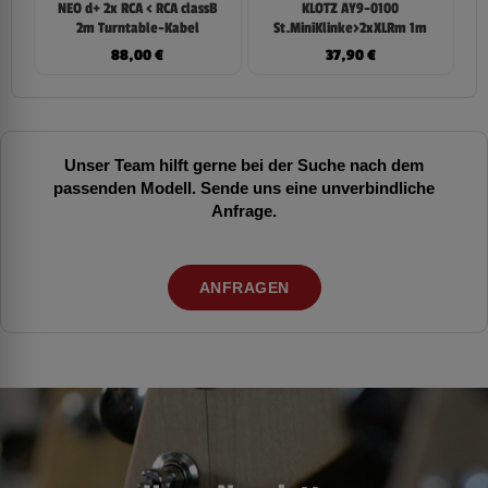
NEO d+ 2x RCA < RCA classB
KLOTZ AY9-0100
2m Turntable-Kabel
St.MiniKlinke>2xXLRm 1m
88,00
€
37,90
€
Unser Team hilft gerne bei der Suche nach dem
passenden Modell. Sende uns eine unverbindliche
Anfrage.
ANFRAGEN