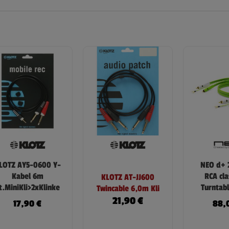
LOTZ AY5-0600 Y-
NEO d+ 
Kabel 6m
RCA cl
KLOTZ AT-JJ600
t.MiniKli>2xKlinke
Turntab
Twincable 6,0m Kli
21,90
€
17,90
€
88,