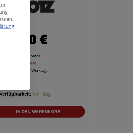
zur
mung
rufen.
lärung
37,90
€
Enthält 20% MwSt.
zzgl.
Versand
Lieferzeit: ca. 2-5 Werktage
Verfügbarkeit:
Vorrätig
IN DEN WARENKORB
xXLRm