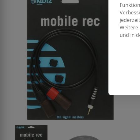
Funktion
Verbess
jederzei
Weitere 
und in d