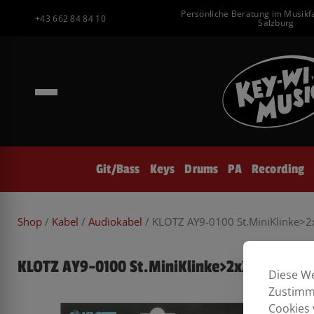
Inhalt
Zum
Persönliche Beratung im Musikf
springen
+43 662 84 84 10
Inhalt
Salzburg
springen
Git/Bass
Keys
Drums
PA
Recording
Shop
/
Kabel
/
Audiokabel
/ KLOTZ AY9-0100 St.MiniKlinke
KLOTZ AY9-0100 St.MiniKlinke>2xXLRm 1m
Diese We
Zustimmu
Cookies 