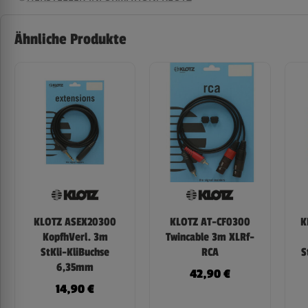
Ähnliche Produkte
KLOTZ ASEX20300
KLOTZ AT-CF0300
K
KopfhVerl. 3m
Twincable 3m XLRf-
StKli-KliBuchse
RCA
S
6,35mm
42,90
€
14,90
€