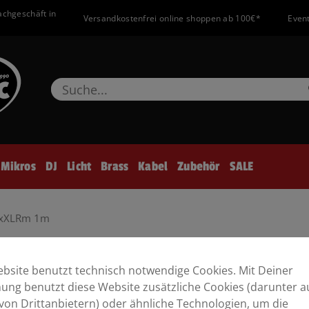
achgeschäft in
Versandkostenfrei online shoppen ab 100€*
Event
Mikros
DJ
Licht
Brass
Kabel
Zubehör
SALE
>2xXLRm 1m
bsite benutzt technisch notwendige Cookies. Mit Deiner
ng benutzt diese Website zusätzliche Cookies (darunter a
von Drittanbietern) oder ähnliche Technologien, um die