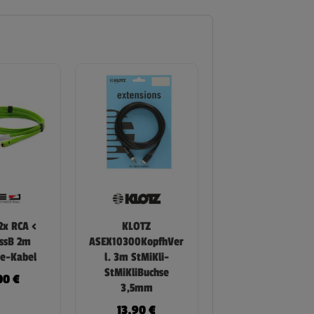
2x RCA <
KLOTZ
assB 2m
ASEX10300KopfhVer
le-Kabel
l. 3m StMiKli-
StMiKliBuchse
00
€
3,5mm
13,90
€