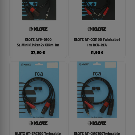
KLOTZ AY9-0100
KLOTZ AT-CC0100 Twinkabel
St.MiniKlinke>2xXLRm 1m
1m RCA-RCA
37,90
€
11,90
€
KLOTZ AT-CF0200 Twincable
KLOTZ AT-CM0300Twincable