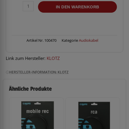
KLOTZ
IN DEN WARENKORB
AY7-
0100
Y-
Kabel
1m
St.MiniKli>2xRCA
Artikel Nr.
100470
Kategorie
Audiokabel
Menge
Link zum Hersteller:
KLOTZ
HERSTELLER-INFORMATION: KLOTZ
Ähnliche Produkte