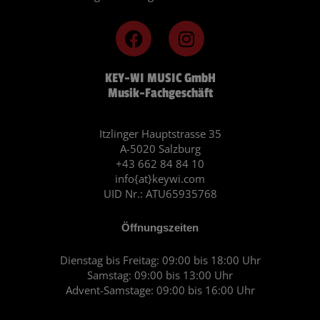
F
I
a
n
c
s
KEY-WI MUSIC GmbH
e
t
Musik-Fachgeschäft
b
a
o
g
o
r
Itzlinger Hauptstrasse 35
A-5020 Salzburg
k
a
+43 662 84 84 10
m
info{at}keywi.com
UID Nr.: ATU65935768
Öffnungszeiten
Dienstag bis Freitag: 09:00 bis 18:00 Uhr
Samstag: 09:00 bis 13:00 Uhr
Advent-Samstage: 09:00 bis 16:00 Uhr