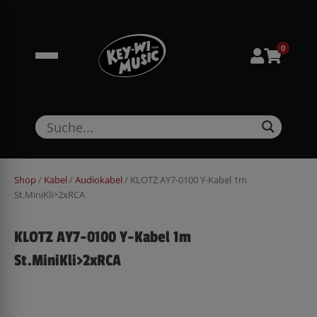
Zum
springen
Inhalt
springen
0
Shop
/
Kabel
/
Audiokabel
/ KLOTZ AY7-0100 Y-Kabel 1m
St.MiniKli>2xRCA
KLOTZ AY7-0100 Y-Kabel 1m
St.MiniKli>2xRCA