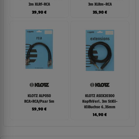
2m XLRf-RCA
3m XLRm-RCA
39,90
€
35,90
€
KLOTZ ALP050
KLOTZ ASEX20300
RCA>RCA/Paar 5m
KopfhVerl. 3m StKli-
KliBuchse 6,35mm
59,90
€
14,90
€