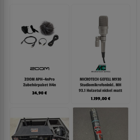
ZOOM APH-4nPro
MICROTECH GEFELL M930
Zubehörpaket H4n
Studiomikrofoninkl. MH
93.1 Holzetui nickel matt
24,90
€
1.199,00
€