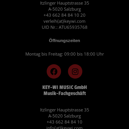
Itzlinger Hauptstrasse 35
A-5020 Salzburg
+43 662 84 84 10 20
verleih{at}keywi.com
UID Nr.: ATU65935768
Öffnungszeiten
Montag bis Freitag: 09:00 bis 18:00 Uhr
F
I
a
n
c
s
KEY-WI MUSIC GmbH
e
t
Musik-Fachgeschäft
b
a
o
g
o
r
Itzlinger Hauptstrasse 35
A-5020 Salzburg
k
a
+43 662 84 84 10
m
info{at}keywi.com