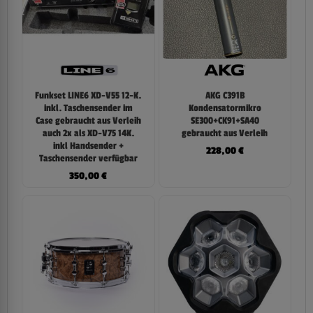
Funkset LINE6 XD-V55 12-K.
AKG C391B
inkl. Taschensender im
Kondensatormikro
Case gebraucht aus Verleih
SE300+CK91+SA40
auch 2x als XD-V75 14K.
gebraucht aus Verleih
inkl Handsender +
228,00
€
Taschensender verfügbar
350,00
€