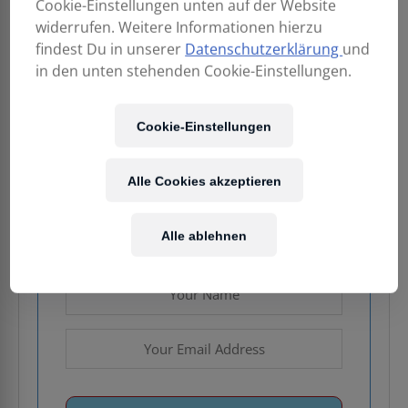
Cookie-Einstellungen unten auf der Website
widerrufen. Weitere Informationen hierzu
findest Du in unserer
Datenschutzerklärung
und
339,00
€
in den unten stehenden Cookie-Einstellungen.
Enthält 20% MwSt.
Cookie-Einstellungen
Kostenloser Versand
in AT & DE
Alle Cookies akzeptieren
Nicht vorrätig
Alle ablehnen
Email when stock available