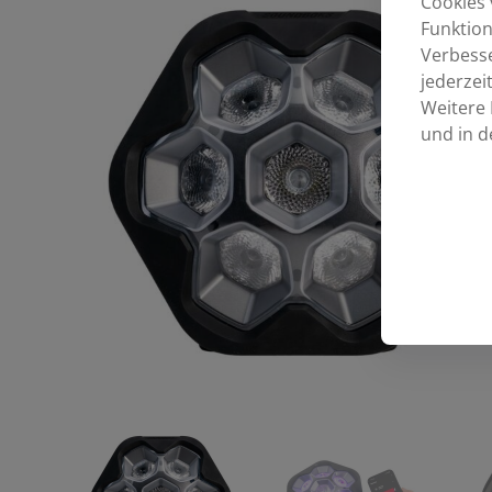
Cookies 
Funktion
Verbess
jederzei
Weitere 
und in d