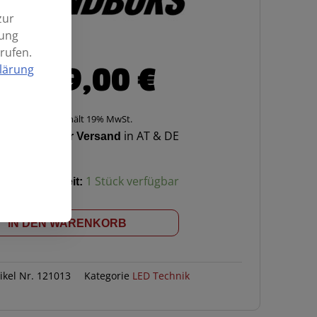
zur
mung
rufen.
299,00
€
lärung
Enthält 19% MwSt.
Kostenloser Versand
in AT & DE
s
Verfügbarkeit:
1 Stück verfügbar
IN DEN WARENKORB
tikel Nr.
121013
Kategorie
LED Technik