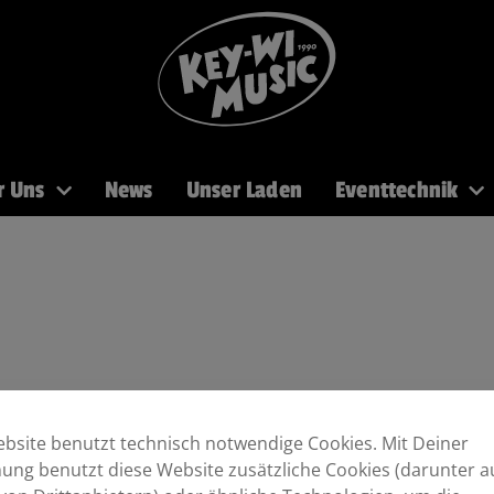
r Uns
News
Unser Laden
Eventtechnik
PA
Recording
Mikros
DJ
Licht
Brass
bsite benutzt technisch notwendige Cookies. Mit Deiner
ng benutzt diese Website zusätzliche Cookies (darunter a