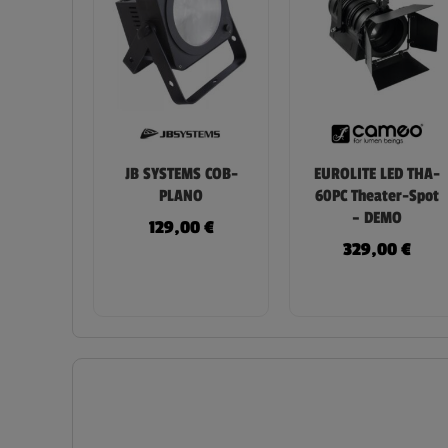
JB SYSTEMS COB-
EUROLITE LED THA-
PLANO
60PC Theater-Spot
– DEMO
129,00
€
329,00
€