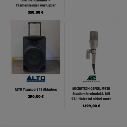
inkl Handsender +
Taschensender verfügbar
350,00
€
MICROTECH GEFELL M930
ALTO Transport 12 Akkubox
Studiomikrofoninkl. MH
290,00
€
93.1 Holzetui nickel matt
1.199,00
€