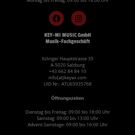
F
I
a
n
c
s
KEY-WI MUSIC GmbH
e
t
Musik-Fachgeschäft
b
a
o
g
o
r
Itzlinger Hauptstrasse 35
A-5020 Salzburg
k
a
+43 662 84 84 10
m
info{at}keywi.com
UID Nr.: ATU65935768
Öffnungszeiten
Dienstag bis Freitag: 09:00 bis 18:00 Uhr
Samstag: 09:00 bis 13:00 Uhr
Advent-Samstage: 09:00 bis 16:00 Uhr