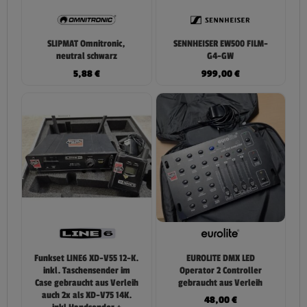
SLIPMAT Omnitronic,
SENNHEISER EW500 FILM-
neutral schwarz
G4-GW
5,88
€
999,00
€
Funkset LINE6 XD-V55 12-K.
EUROLITE DMX LED
inkl. Taschensender im
Operator 2 Controller
Case gebraucht aus Verleih
gebraucht aus Verleih
auch 2x als XD-V75 14K.
48,00
€