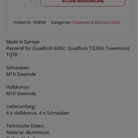
IN DEN WARENKORB
ALUTRUSS
Konusset
M10
Artikel Nr.
104008
Kategorien
Traversen & Bühnen
,
SALE
für
Stahlbodenplatte
4-
Made in Europe
er
Passend für Quadlock 6082; Quadlock TQ390; Towertruss
Set
TQTR
Menge
Schrauben:
M10 Gewinde
Halbkonus:
M10 Gewinde
Lieferumfang:
4 x Halbkonus, 4 x Schrauben
Technische Daten:
Material: Aluminium