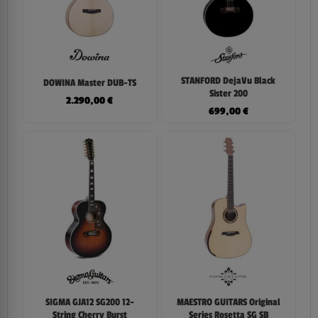
STANFORD DejaVu Black
DOWINA Master DUB-TS
Sister 200
2.290,00
€
699,00
€
SIGMA GJA12 SG200 12-
MAESTRO GUITARS Original
String Cherry Burst
Series Rosetta SG SB