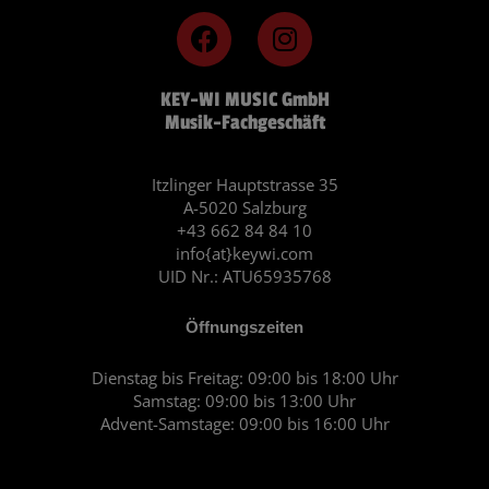
F
I
a
n
c
s
KEY-WI MUSIC GmbH
e
t
Musik-Fachgeschäft
b
a
o
g
o
r
Itzlinger Hauptstrasse 35
A-5020 Salzburg
k
a
+43 662 84 84 10
m
info{at}keywi.com
UID Nr.: ATU65935768
Öffnungszeiten
Dienstag bis Freitag: 09:00 bis 18:00 Uhr
Samstag: 09:00 bis 13:00 Uhr
Advent-Samstage: 09:00 bis 16:00 Uhr