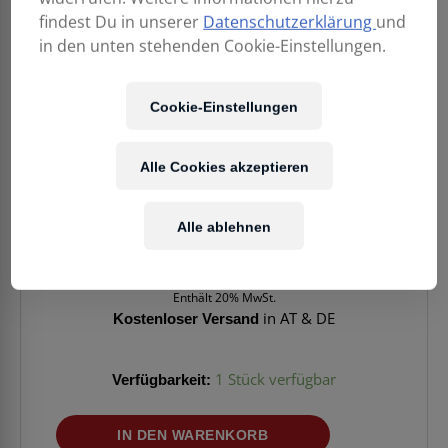
findest Du in unserer
Datenschutzerklärung
und
in den unten stehenden Cookie-Einstellungen.
Cookie-Einstellungen
Alle Cookies akzeptieren
Alle ablehnen
2.199,00
€
Enthält 20% MwSt.
Kostenloser Versand
in AT & DE
Verfügbarkeit:
1 Stück verfügbar
EASTMAN
IN DEN WARENKORB
E20D