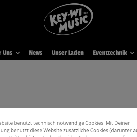
r Uns
News
Unser Laden
Eventtechnik
PA
Recording
Mikros
DJ
Licht
Brass
bsite benutzt technisch notwendige Cookies. Mit Deiner
ng benutzt diese Website zusätzliche Cookies (darunter a