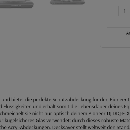
Pioneer
DDJ-
REV7
Menge
A
t und bietet die perfekte Schutzabdeckung für den Pioneer
d Flüssigkeiten und erhält somit die Lebensdauer deines 
hmeichelt sie nicht nur optisch deinem Pioneer DJ DDJ-FLX
für kugelsicheres Glas verwendet; durch dieses robuste Mate
che Acryl-Abdeckungen. Decksaver stellt weltweit den Stand