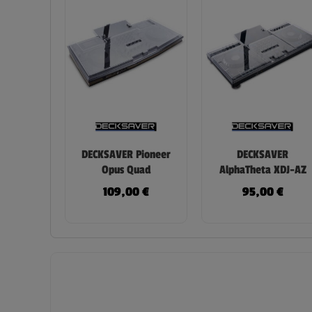
DECKSAVER Pioneer
DECKSAVER
Opus Quad
AlphaTheta XDJ-AZ
109,00
€
95,00
€