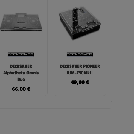
DECKSAVER
DECKSAVER PIONEER
Alphatheta Omnis
DJM-750MkII
Duo
49,00
€
66,00
€