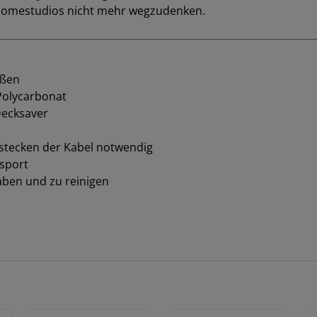
n Homestudios nicht mehr wegzudenken.
ößen
Polycarbonat
Decksaver
bstecken der Kabel notwendig
nsport
aben und zu reinigen