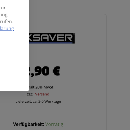
zur
mung
rufen.
lärung
62,90
€
Enthält 20% MwSt.
zzgl.
Versand
Lieferzeit: ca. 2-5 Werktage
ER
Verfügbarkeit:
Vorrätig