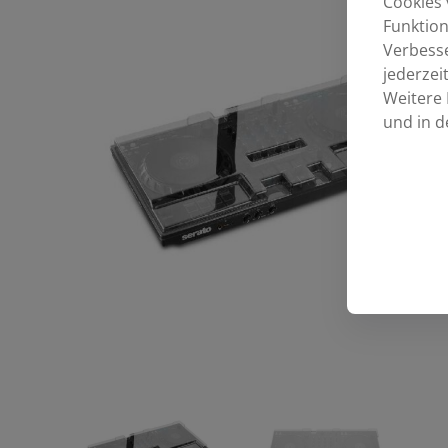
Cookies 
Funktion
Verbess
jederzei
Weitere 
und in d