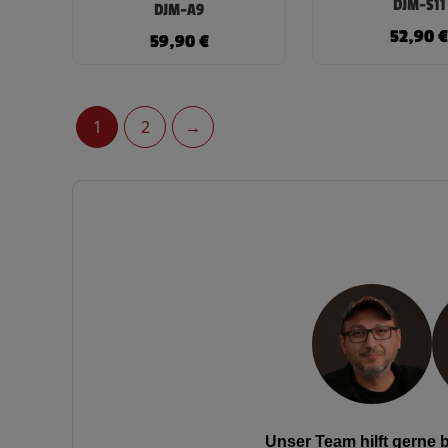
DJM-S11
DJM-A9
52,90
59,90
€
1
2
→
Unser Team hilft gerne