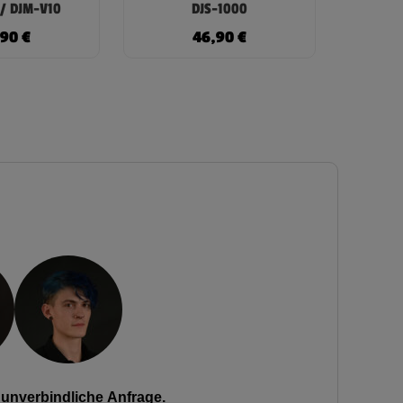
/ DJM-V10
DJS-1000
,90
€
46,90
€
unverbindliche Anfrage.