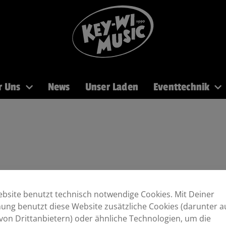
r Uns
News
Unser Laden
Eventtechnik
PA
Recording
Mikros
DJ
Licht
Brass
bsite benutzt technisch notwendige Cookies. Mit Deiner
ng benutzt diese Website zusätzliche Cookies (darunter a
von Drittanbietern) oder ähnliche Technologien, um die