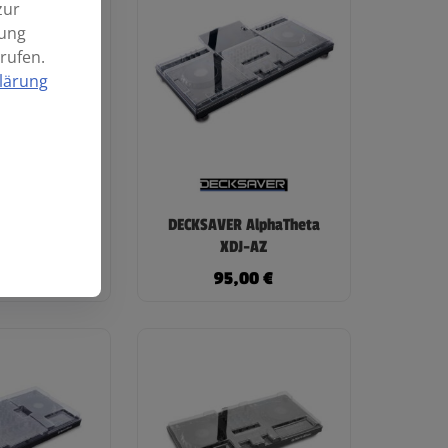
zur
mung
rufen.
lärung
 Alphatheta
DECKSAVER AlphaTheta
s Duo
XDJ-AZ
,00
€
95,00
€