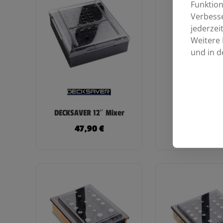
Funktion
Verbess
jederzei
Weitere 
und in d
DECKSAVER Al
DECKSAVER 12″ Mixer
Heath Xone
47,90
€
44,00