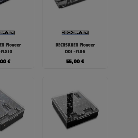
R Pioneer
DECKSAVER Pioneer
-FLX10
DDJ -FLX6
,00
€
55,00
€