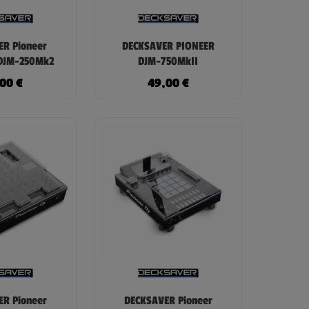
R Pioneer
DECKSAVER PIONEER
DJM-250Mk2
DJM-750MkII
,00
€
49,00
€
R Pioneer
DECKSAVER Pioneer