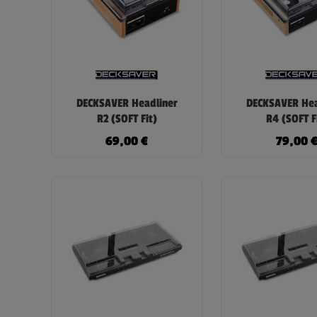
DECKSAVER Headliner
DECKSAVER Hea
R2 (SOFT Fit)
R4 (SOFT F
69,00
€
79,00