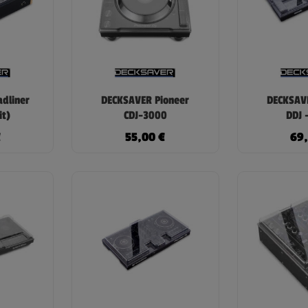
dliner
DECKSAVER Pioneer
DECKSAVE
it)
CDJ-3000
DDJ 
€
55,00
€
69