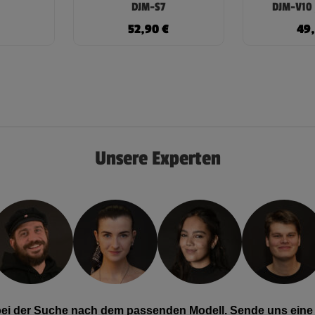
DJM-S7
DJM-V10 
€
52,90
€
49
Unsere Experten
 bei der Suche nach dem passenden Modell. Sende uns eine 