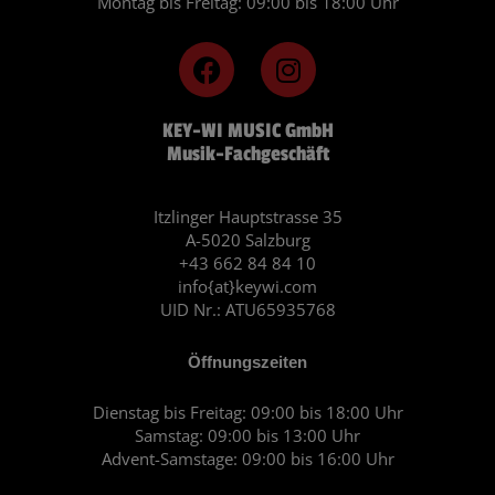
Montag bis Freitag: 09:00 bis 18:00 Uhr
F
I
a
n
c
s
KEY-WI MUSIC GmbH
e
t
Musik-Fachgeschäft
b
a
o
g
o
r
Itzlinger Hauptstrasse 35
A-5020 Salzburg
k
a
+43 662 84 84 10
m
info{at}keywi.com
UID Nr.: ATU65935768
Öffnungszeiten
Dienstag bis Freitag: 09:00 bis 18:00 Uhr
Samstag: 09:00 bis 13:00 Uhr
Advent-Samstage: 09:00 bis 16:00 Uhr