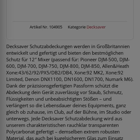
Mixer
Menge
Artikel Nr.
104905
Kategorie
Decksaver
Decksaver Schutzabdeckungen werden in Großbritannien
entwickelt und gefertigt und bieten den bestmöglichen
Schutz für 12″ Mixer (passend für: Pioneer DJM-500, DJM-
600, DJM-700, DJM-750, DJM-800, DJM-850, Allen&Heath
Xone:43/62/92/PX5/DB2/DB4, Xone:92 MK2, Xone:92
Limited, Denon DNX1100, DN1600, DN1700, Numark M6).
Dank der präzisionsgefertigten Passform schützt die
Abdeckung dein Gerät zuverlässig vor Staub, Schmutz,
Flüssigkeiten und unbeabsichtigten Stößen – und
verlängert so die Lebensdauer deines Equipments, ganz
gleich ob zuhause, im Club, auf der Bühne, im Studio oder
unterwegs. Jede Decksaver Schutzabdeckung wird aus
unserem charakteristischen rauchklar transparenten
Polycarbonat gefertigt – demselben extrem robusten
Material, das auch bei kugelsicherem Glas zum Einsatz