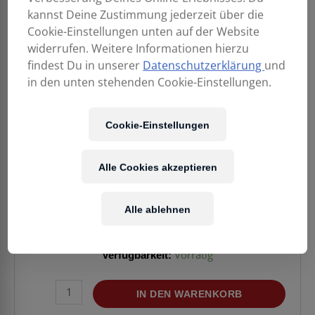
kannst Deine Zustimmung jederzeit über die
Cookie-Einstellungen unten auf der Website
widerrufen. Weitere Informationen hierzu
findest Du in unserer
Datenschutzerklärung
und
in den unten stehenden Cookie-Einstellungen.
47,90
€
Cookie-Einstellungen
Alle Cookies akzeptieren
Enthält 20% MwSt.
zzgl.
Versand
Lieferzeit: ca. 2-5 Werktage
Alle ablehnen
Verfügbarkeit:
Vorrätig
DECKSAVER
IN DEN WARENKORB
12"