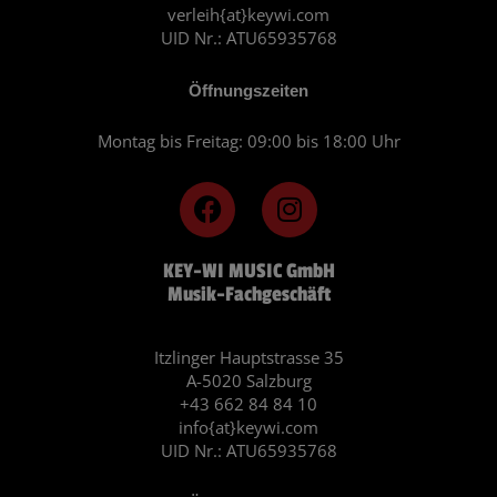
verleih{at}keywi.com
UID Nr.: ATU65935768
Öffnungszeiten
Montag bis Freitag: 09:00 bis 18:00 Uhr
F
I
a
n
c
s
KEY-WI MUSIC GmbH
e
t
Musik-Fachgeschäft
b
a
o
g
o
r
Itzlinger Hauptstrasse 35
A-5020 Salzburg
k
a
+43 662 84 84 10
m
info{at}keywi.com
UID Nr.: ATU65935768