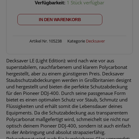
DECKSAVER
Verfügbarkeit:
1 Stück verfügbar
Pioneer
DDJ400
IN DEN WARENKORB
Menge
Artikel Nr.
105238
Kategorie
Decksaver
Decksaver LE (Light Edition): wird nach wie vor aus
superstabilem, rauchfarbenem und klarem Polycarbonat
hergestellt, aber zu einem günstigeren Preis. Decksaver
Staubschutzabdeckungen werden in Großbritanien designt
und hergestellt und bieten die perfekte Schutzabdeckung
für den Pioneer DDJ-400. Durch seine passgenaue Form
bietet es einen optimalen Schutz vor Staub, Schmutz und
Flüssigkeiten und erhält somit die Lebensdauer deines
Equipments. Da die Schutzabdeckung aus transparentem
Polycarbonat maßgefertigt wird, schmeichelt sie nicht nur
optisch deinem Pioneer DDJ-400, sondern ist auch einfach
in der Anbringung und absolut strapazierfähig.
Polycarbonat wird auch für kugelsicheres Glas verwendet;