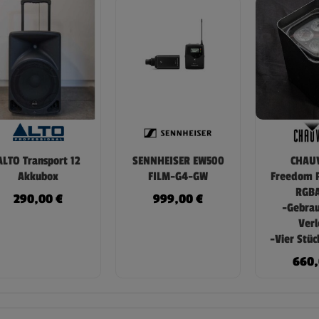
ALTO Transport 12
SENNHEISER EW500
CHAUV
Akkubox
FILM-G4-GW
Freedom 
RGBA
290,00
€
999,00
€
-Gebrau
Verl
-Vier Stüc
660