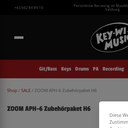
Inhalt
Zum
Persönliche Beratung im Musikf
springen
+43 662 84 84 10
Inhalt
Salzburg
springen
Git/Bass
Keys
Drums
PA
Recording
Shop
/
SALE
/ ZOOM APH-6 Zubehörpaket H6
ZOOM APH-6 Zubehörpaket H6
Diese We
Zustimmu