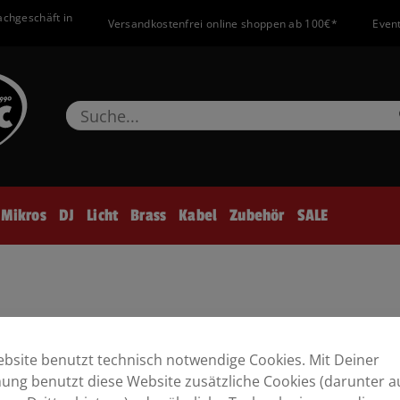
achgeschäft in
Versandkostenfrei online shoppen ab 100€*
Event
Mikros
DJ
Licht
Brass
Kabel
Zubehör
SALE
bsite benutzt technisch notwendige Cookies. Mit Deiner
ng benutzt diese Website zusätzliche Cookies (darunter a