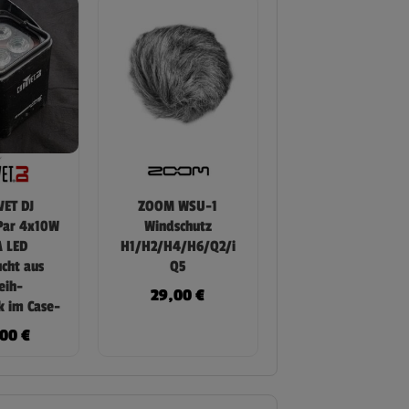
ET DJ
ZOOM WSU-1
Par 4x10W
Windschutz
 LED
H1/H2/H4/H6/Q2/i
cht aus
Q5
eih-
29,00
€
k im Case-
,00
€