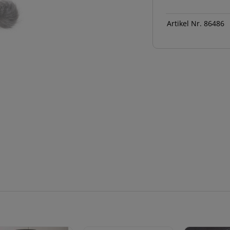
H6
Menge
Artikel Nr.
86486