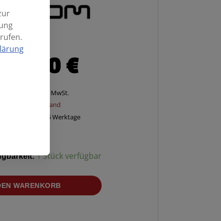
zur
mung
rufen.
lärung
29,90
€
Enthält 20% MwSt.
zzgl.
Versand
Lieferzeit: ca. 2-5 Werktage
ügbarkeit:
1 Stück verfügbar
 DEN WARENKORB