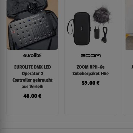
EUROLITE DMX LED
ZOOM APH-6e
Operator 2
Zubehörpaket H6e
Controller gebraucht
59,00
€
aus Verleih
48,00
€