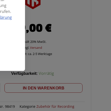
mung
rufen.
lärung
79,00
€
Enthält 20% MwSt.
zzgl.
Versand
Lieferzeit: ca. 2-5 Werktage
Verfügbarkeit:
Vorrätig
a
IN DEN WARENKORB
 Nr.
98419
Kategorie
Zubehör für Recording