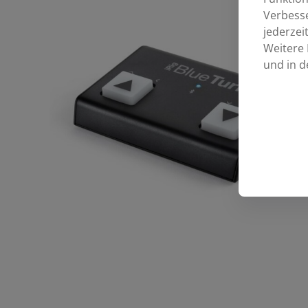
Verbess
jederzei
Weitere 
und in d