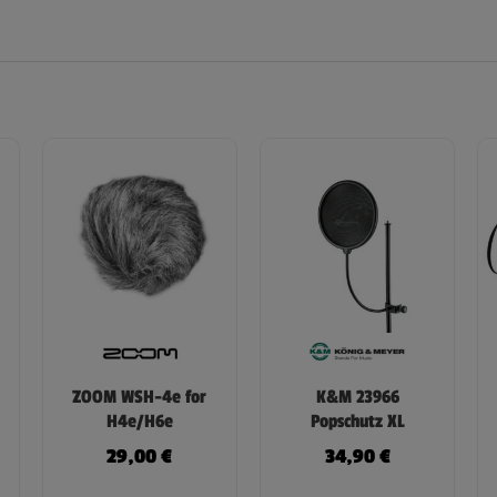
ZOOM WSH-4e for
K&M 23966
H4e/H6e
Popschutz XL
29,00
€
34,90
€