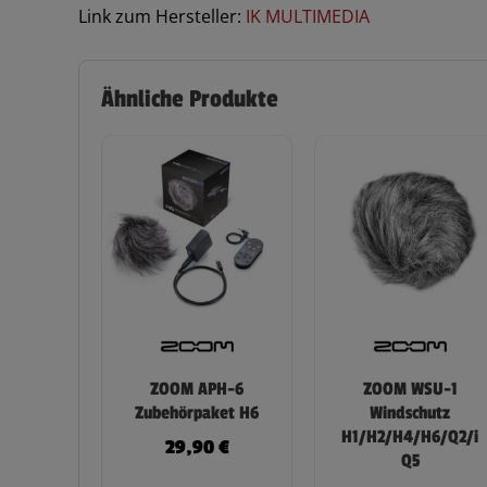
Link zum Hersteller:
IK MULTIMEDIA
Ähnliche Produkte
ZOOM APH-6
ZOOM WSU-1
Zubehörpaket H6
Windschutz
H1/H2/H4/H6/Q2/i
29,90
€
Q5