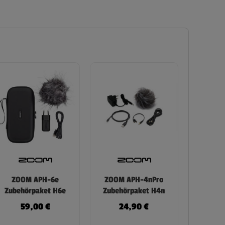
ZOOM APH-6e
ZOOM APH-4nPro
Zubehörpaket H6e
Zubehörpaket H4n
59,00
€
24,90
€