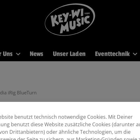
r Uns
News
Unser Laden
Eventtechnik
PA
Recording
Mikros
DJ
Licht
Brass
dia iRig BlueTurn
bsite benutzt technisch notwendige Cookies. Mit Deiner
ng benutzt diese Website zusätzliche Cookies (darunter a
von Drittanbietern) oder ähnliche Technologien, um die
sweise der Seite zu sichern, aus Marketing-Gründen sowie 