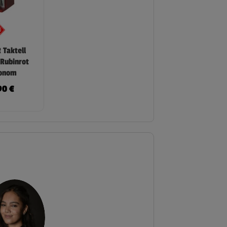
 Taktell
 Rubinrot
onom
90
€