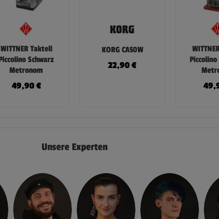
WITTNER Taktell
WITTNER
KORG CA50W
Piccolino Schwarz
Piccolino
22,90
€
Metronom
Metr
49,90
€
49,
Unsere Experten