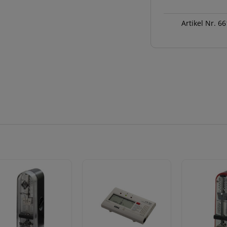
Metronom
#836
Artikel Nr.
66
Menge