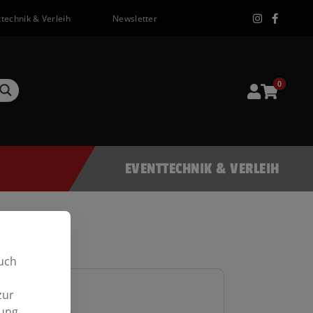
technik & Verleih
Newsletter
0
EVENTTECHNIK & VERLEIH
uch
zur
mung