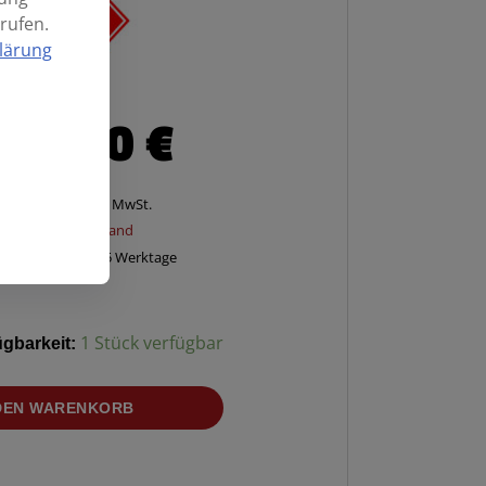
rufen.
lärung
59,90
€
Enthält 20% MwSt.
zzgl.
Versand
Lieferzeit: ca. 2-5 Werktage
ügbarkeit:
1 Stück verfügbar
 DEN WARENKORB