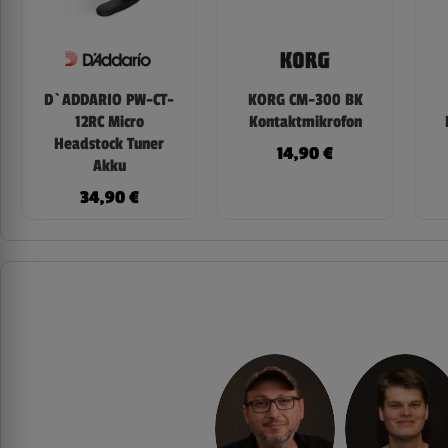
D`ADDARIO PW-CT-
KORG CM-300 BK
12RC Micro
Kontaktmikrofon
Headstock Tuner
14,90
€
Akku
34,90
€