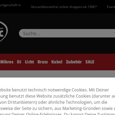
achgeschäft in
Versandkostenfrei online shoppen ab 100€*
Event
Mikros
DJ
Licht
Brass
Kabel
Zubehör
SALE
colo Schwarz Metronom #836
bsite benutzt technisch notwendige Cookies. Mit Deiner
ng benutzt diese Website zusätzliche Cookies (darunter a
#836
von Drittanbietern) oder ähnliche Technologien, um die
sweise der Seite zu sichern, aus Marketing-Gründen sowie 
erung Deines Online-Erlebnisses. Du kannst Deine Zustim