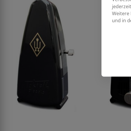
jederzei
Weitere 
und in d