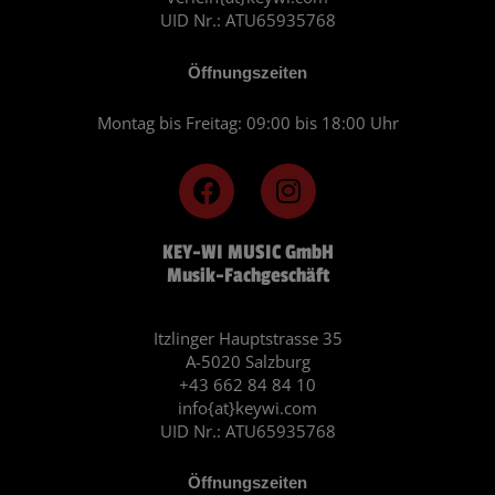
UID Nr.: ATU65935768
Öffnungszeiten
Montag bis Freitag: 09:00 bis 18:00 Uhr
F
I
a
n
c
s
KEY-WI MUSIC GmbH
e
t
Musik-Fachgeschäft
b
a
o
g
o
r
Itzlinger Hauptstrasse 35
A-5020 Salzburg
k
a
+43 662 84 84 10
m
info{at}keywi.com
UID Nr.: ATU65935768
Öffnungszeiten