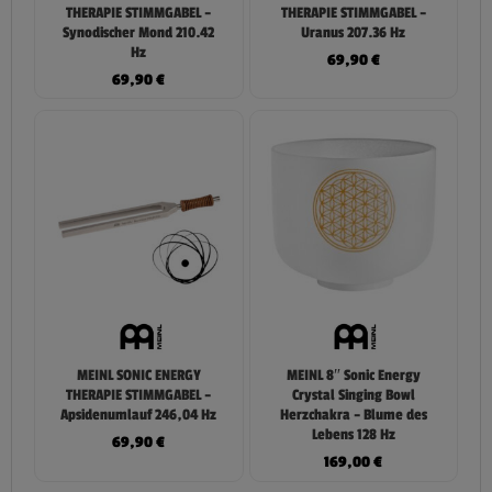
THERAPIE STIMMGABEL –
THERAPIE STIMMGABEL –
Synodischer Mond 210.42
Uranus 207.36 Hz
Hz
69,90
€
69,90
€
MEINL SONIC ENERGY
MEINL 8″ Sonic Energy
THERAPIE STIMMGABEL –
Crystal Singing Bowl
Apsidenumlauf 246,04 Hz
Herzchakra – Blume des
Lebens 128 Hz
69,90
€
169,00
€