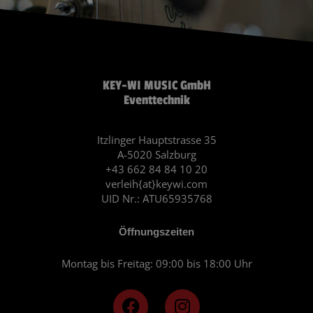
KEY-WI MUSIC GmbH
Eventtechnik
Itzlinger Hauptstrasse 35
A-5020 Salzburg
+43 662 84 84 10 20
verleih{at}keywi.com
UID Nr.: ATU65935768
Öffnungszeiten
Montag bis Freitag: 09:00 bis 18:00 Uhr
F
I