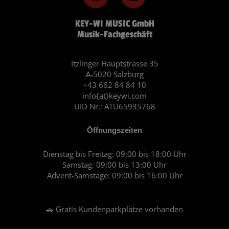
a
n
c
s
KEY-WI MUSIC GmbH
e
t
Musik-Fachgeschäft
b
a
o
g
o
r
Itzlinger Hauptstrasse 35
A-5020 Salzburg
k
a
+43 662 84 84 10
m
info{at}keywi.com
UID Nr.: ATU65935768
Öffnungszeiten
Dienstag bis Freitag: 09:00 bis 18:00 Uhr
Samstag: 09:00 bis 13:00 Uhr
Advent-Samstage: 09:00 bis 16:00 Uhr
🚗 Gratis Kundenparkplätze vorhanden