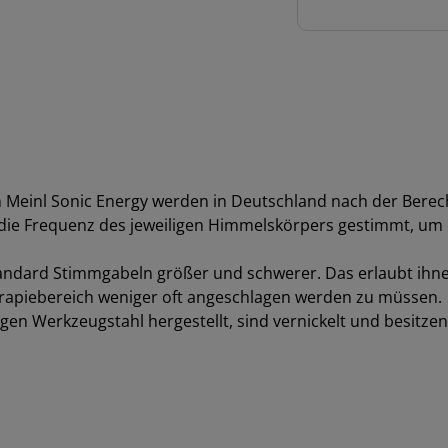
147.85
Hz
Menge
 Meinl Sonic Energy werden in Deutschland nach der Bere
f die Frequenz des jeweiligen Himmelskörpers gestimmt, um 
andard Stimmgabeln größer und schwerer. Das erlaubt ihn
rapiebereich weniger oft angeschlagen werden zu müssen.
n Werkzeugstahl hergestellt, sind vernickelt und besitzen 