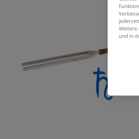
Funktion
Verbess
jederzei
Weitere 
und in d