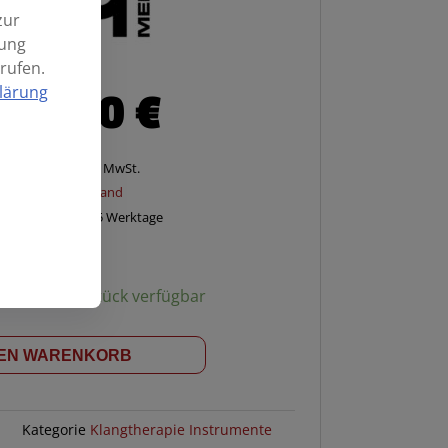
zur
mung
rufen.
lärung
69,90
€
Enthält 20% MwSt.
zzgl.
Versand
Lieferzeit: ca. 2-5 Werktage
ügbarkeit:
1 Stück verfügbar
DEN WARENKORB
1
Kategorie
Klangtherapie Instrumente