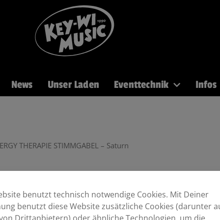
News
Unser Laden
Eventtechnik
Infos
Recording
Mikros
DJ
Licht
Brass
Kabel
ERGY THERAPIE STIMMGABEL – Saturn
– Saturn 147.85 Hz
bsite benutzt technisch notwendige Cookies. Mit Deiner
ng benutzt diese Website zusätzliche Cookies (darunter a
von Drittanbietern) oder ähnliche Technologien, um die