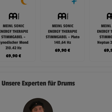
MEINL SONIC
MEINL SONIC
MEINL
ENERGY THERAPIE
ENERGY THERAPIE
ENERGY 
STIMMGABEL –
STIMMGABEL – Pluto
STIMMG
Synodischer Mond
140,64 Hz
Neptun 2
210.42 Hz
69,90
€
69,
69,90
€
Unsere Experten für Drums