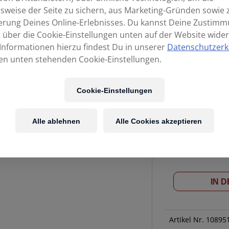
sweise der Seite zu sichern, aus Marketing-Gründen sowie 
erung Deines Online-Erlebnisses. Du kannst Deine Zustim
t über die Cookie-Einstellungen unten auf der Website wider
Informationen hierzu findest Du in unserer
Datenschutzerk
en unten stehenden Cookie-Einstellungen.
Cookie-Einstellungen
Alle ablehnen
Alle Cookies akzeptieren
MEINL
Verf
SONIC
ENERGY
IN 
THERAPIE
STIMMGABEL
-
Artikel Nr.
10895
Saturn