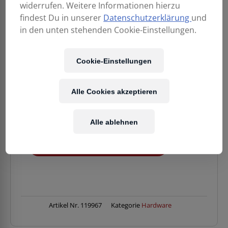
widerrufen. Weitere Informationen hierzu
findest Du in unserer
Datenschutzerklärung
und
in den unten stehenden Cookie-Einstellungen.
199,00
€
Cookie-Einstellungen
Enthält 20% MwSt.
Kostenloser Versand
in AT & DE
Alle Cookies akzeptieren
Verfügbarkeit:
1 Stück verfügbar
Alle ablehnen
SELA
IN DEN WARENKORB
HANDPAN
SEHPHC1
Hardcase
Black
Menge
Artikel Nr.
119967
Kategorie
Hardware