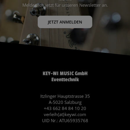
Melde dich jetzt für unseren Newsletter an.
JETZT ANMELDEN
KEY-WI MUSIC GmbH
Eventtechnik
Itzlinger Hauptstrasse 35
A-5020 Salzburg
+43 662 84 84 10 20
verleih{at}keywi.com
UID Nr.: ATU65935768