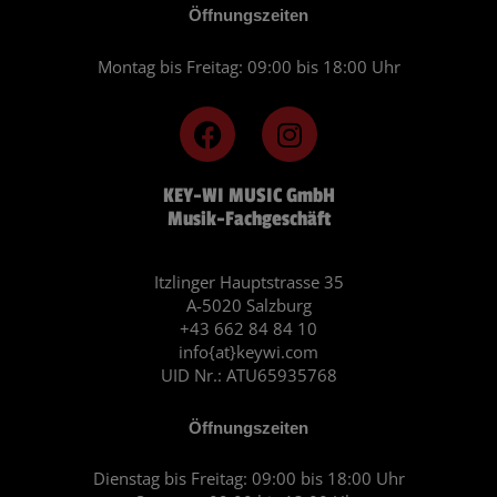
Öffnungszeiten
Montag bis Freitag: 09:00 bis 18:00 Uhr
F
I
a
n
c
s
KEY-WI MUSIC GmbH
e
t
Musik-Fachgeschäft
b
a
o
g
o
r
Itzlinger Hauptstrasse 35
A-5020 Salzburg
k
a
+43 662 84 84 10
m
info{at}keywi.com
UID Nr.: ATU65935768
Öffnungszeiten
Dienstag bis Freitag: 09:00 bis 18:00 Uhr