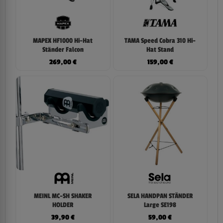
MAPEX HF1000 Hi-Hat
TAMA Speed Cobra 310 Hi-
Ständer Falcon
Hat Stand
269,00
€
159,00
€
MEINL MC-SH SHAKER
SELA HANDPAN STÄNDER
HOLDER
Large SE198
39,90
€
59,00
€