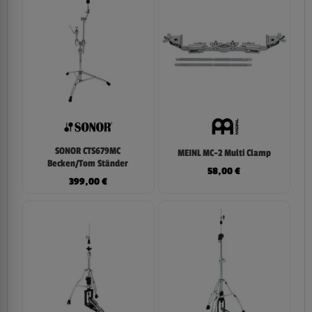
SONOR CTS679MC
MEINL MC-2 Multi Clamp
Becken/Tom Ständer
58,00
€
399,00
€