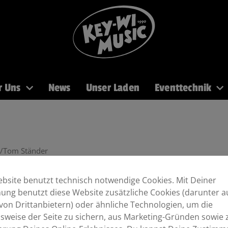
r Uns
News
Unser Laden
Eventtechnik
PA
Recording
Mikros
DJ
Licht
Brass
/Tom Ständer
bsite benutzt technisch notwendige Cookies. Mit Deiner
ng benutzt diese Website zusätzliche Cookies (darunter a
von Drittanbietern) oder ähnliche Technologien, um die
sweise der Seite zu sichern, aus Marketing-Gründen sowie 