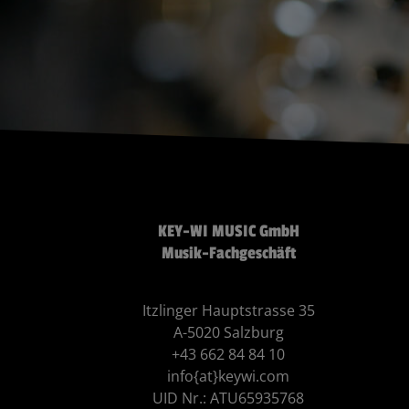
KEY-WI MUSIC GmbH
Musik-Fachgeschäft
Itzlinger Hauptstrasse 35
A-5020 Salzburg
+43 662 84 84 10
info{at}keywi.com
UID Nr.: ATU65935768