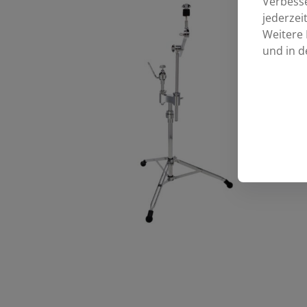
Verbess
jederzei
Weitere 
und in d