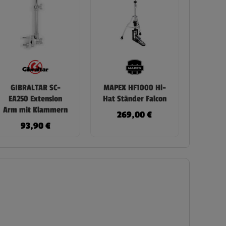
GIBRALTAR SC-
MAPEX HF1000 Hi-
EA250 Extension
Hat Ständer Falcon
Arm mit Klammern
269,00
€
93,90
€