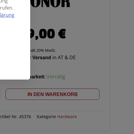
mung
rufen.
lärung
399,00
€
Enthält 20% MwSt.
Kostenloser Versand
in AT & DE
Verfügbarkeit:
Vorrätig
om
IN DEN WARENKORB
rtikel Nr.
45376
Kategorie
Hardware