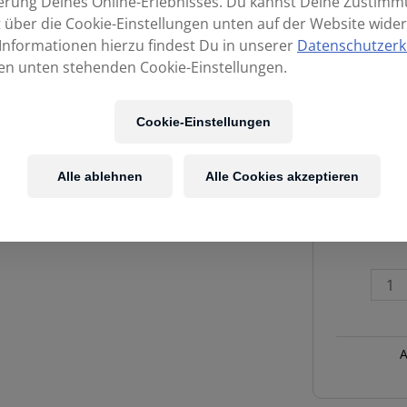
erung Deines Online-Erlebnisses. Du kannst Deine Zustim
t über die Cookie-Einstellungen unten auf der Website wider
Informationen hierzu findest Du in unserer
Datenschutzerk
en unten stehenden Cookie-Einstellungen.
Cookie-Einstellungen
Alle ablehnen
Alle Cookies akzeptieren
SONOR
CTS679MC
Becken/T
Ständer
Menge
A