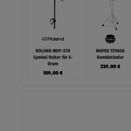
ROLAND MDY-STD
MAPEX TS960A
Cymbal Halter für E-
Kombiständer
Drum
239,00
€
109,00
€