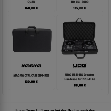
QUAD
für CDJ-3000
168,00
€
135,00
€
UDG U8314BL Creator
MAGMA CTRL CASE XDJ-RX3
Hardcase für DDJ-FLX6
130,00
€
88,00
€
Unser Team hilft gerne bei der Suche nach dem