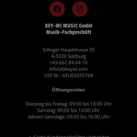
F
I
a
n
c
s
KEY-WI MUSIC GmbH
e
t
Musik-Fachgeschäft
b
a
o
g
o
r
Itzlinger Hauptstrasse 35
A-5020 Salzburg
k
a
+43 662 84 84 10
m
info{at}keywi.com
UID Nr.: ATU65935768
Öffnungszeiten
Dienstag bis Freitag: 09:00 bis 18:00 Uhr
Samstag: 09:00 bis 13:00 Uhr
Advent-Samstage: 09:00 bis 16:00 Uhr
🚗 Gratis Kundenparkplätze vorhanden