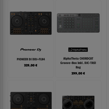
AlphaTheta CHORDCAT
PIONEER DJ DDJ-FLX4
Groove-Box inkl. DJC-TAS1
329,00
€
Bag
299,00
€