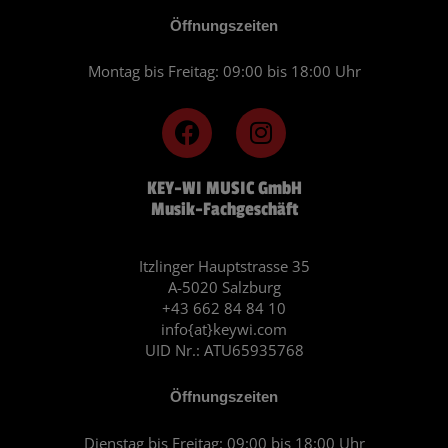
Öffnungszeiten
Montag bis Freitag: 09:00 bis 18:00 Uhr
F
I
a
n
c
s
KEY-WI MUSIC GmbH
e
t
Musik-Fachgeschäft
b
a
o
g
o
r
Itzlinger Hauptstrasse 35
A-5020 Salzburg
k
a
+43 662 84 84 10
m
info{at}keywi.com
UID Nr.: ATU65935768
Öffnungszeiten
Dienstag bis Freitag: 09:00 bis 18:00 Uhr