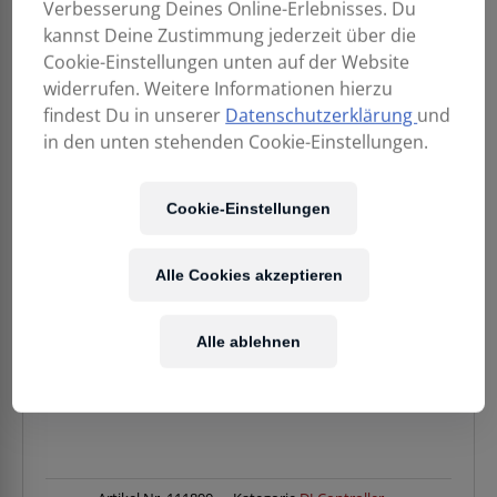
Verbesserung Deines Online-Erlebnisses. Du
kannst Deine Zustimmung jederzeit über die
Cookie-Einstellungen unten auf der Website
widerrufen. Weitere Informationen hierzu
findest Du in unserer
Datenschutzerklärung
und
1.999,00
€
in den unten stehenden Cookie-Einstellungen.
Cookie-Einstellungen
Enthält 20% MwSt.
Kostenloser Versand
in AT & DE
Alle Cookies akzeptieren
Verfügbarkeit:
1 Stück verfügbar
Alle ablehnen
PIONEER
IN DEN WARENKORB
DJ
DDJ-
REV7
Menge