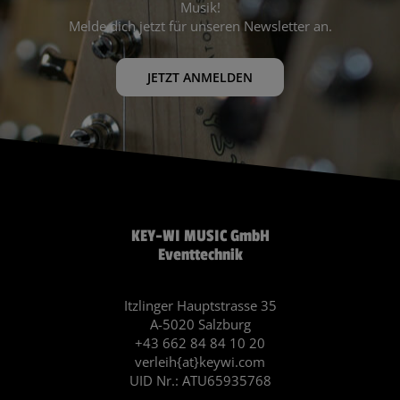
Musik!
Melde dich jetzt für unseren Newsletter an.
JETZT ANMELDEN
KEY-WI MUSIC GmbH
Eventtechnik
Itzlinger Hauptstrasse 35
A-5020 Salzburg
+43 662 84 84 10 20
verleih{at}keywi.com
UID Nr.: ATU65935768