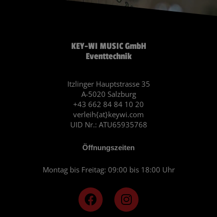
KEY-WI MUSIC GmbH
Eventtechnik
Itzlinger Hauptstrasse 35
A-5020 Salzburg
+43 662 84 84 10 20
verleih{at}keywi.com
UID Nr.: ATU65935768
Öffnungszeiten
Montag bis Freitag: 09:00 bis 18:00 Uhr
F
I
a
n
c
s