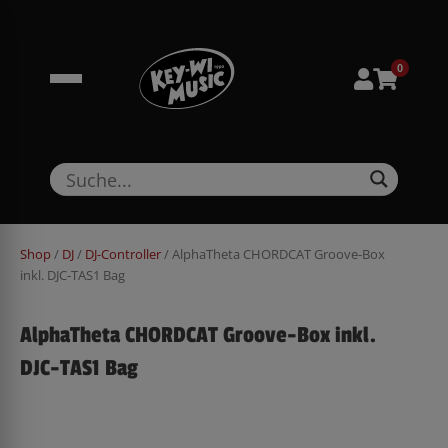
Zum
springen
Inhalt
springen
0
Shop
/
DJ
/
DJ-Controller
/ AlphaTheta CHORDCAT Groove-Box
inkl. DJC-TAS1 Bag
AlphaTheta CHORDCAT Groove-Box inkl.
DJC-TAS1 Bag