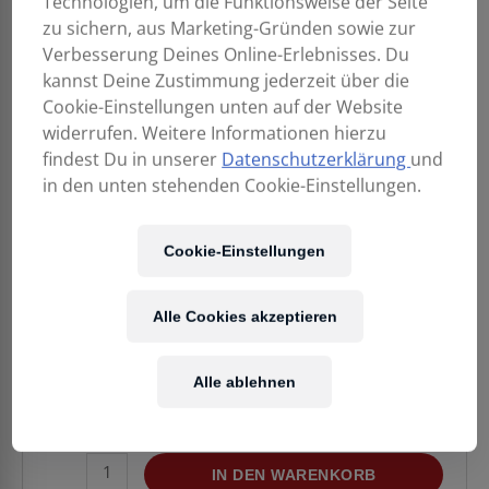
Technologien, um die Funktionsweise der Seite
zu sichern, aus Marketing-Gründen sowie zur
Verbesserung Deines Online-Erlebnisses. Du
kannst Deine Zustimmung jederzeit über die
Cookie-Einstellungen unten auf der Website
widerrufen. Weitere Informationen hierzu
findest Du in unserer
Datenschutzerklärung
und
in den unten stehenden Cookie-Einstellungen.
299,00
€
Cookie-Einstellungen
Alle Cookies akzeptieren
Enthält 20% MwSt.
Kostenloser Versand
in AT & DE
Alle ablehnen
Verfügbarkeit:
Vorrätig
AlphaTheta
IN DEN WARENKORB
CHORDCAT