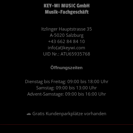
KEY-WI MUSIC GmbH
e
t
Musik-Fachgeschäft
b
a
o
g
o
r
Itzlinger Hauptstrasse 35
A-5020 Salzburg
k
a
+43 662 84 84 10
m
info{at}keywi.com
UID Nr.: ATU65935768
Öffnungszeiten
Dienstag bis Freitag: 09:00 bis 18:00 Uhr
Samstag: 09:00 bis 13:00 Uhr
Advent-Samstage: 09:00 bis 16:00 Uhr
🚗 Gratis Kundenparkplätze vorhanden