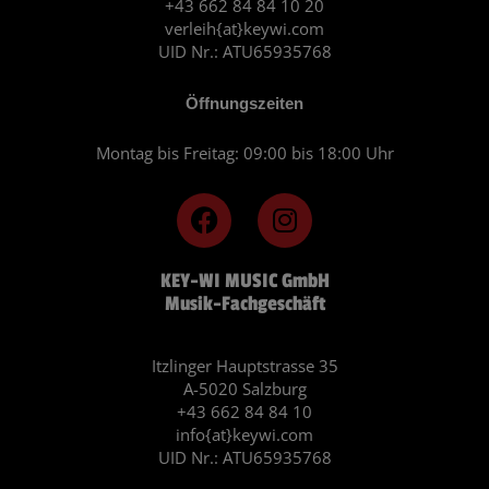
+43 662 84 84 10 20
verleih{at}keywi.com
UID Nr.: ATU65935768
Öffnungszeiten
Montag bis Freitag: 09:00 bis 18:00 Uhr
F
I
a
n
c
s
KEY-WI MUSIC GmbH
e
t
Musik-Fachgeschäft
b
a
o
g
o
r
Itzlinger Hauptstrasse 35
A-5020 Salzburg
k
a
+43 662 84 84 10
m
info{at}keywi.com
UID Nr.: ATU65935768