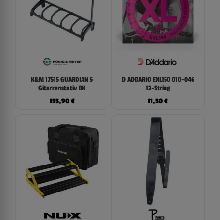
K&M 17515 GUARDIAN 5
D ADDARIO EXL150 010-046
Gitarrenstativ BK
12-String
155,90
€
11,50
€