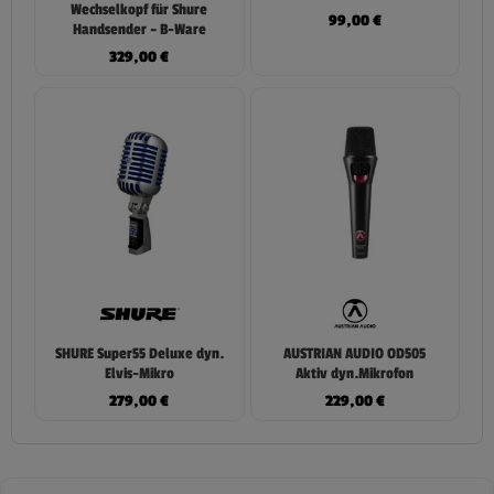
Wechselkopf für Shure
99,00
€
Handsender – B-Ware
329,00
€
SHURE Super55 Deluxe dyn.
AUSTRIAN AUDIO OD505
Elvis-Mikro
Aktiv dyn.Mikrofon
279,00
€
229,00
€