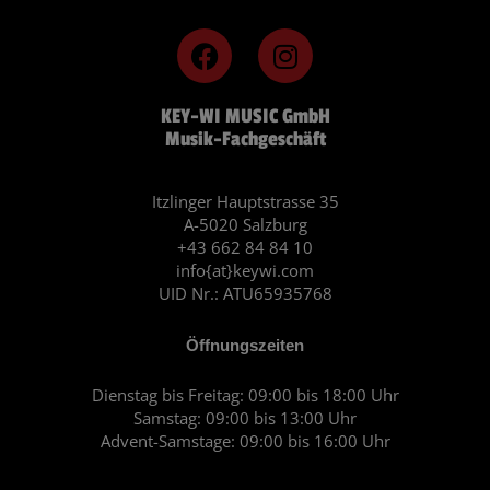
F
I
a
n
c
s
KEY-WI MUSIC GmbH
e
t
Musik-Fachgeschäft
b
a
o
g
o
r
Itzlinger Hauptstrasse 35
A-5020 Salzburg
k
a
+43 662 84 84 10
m
info{at}keywi.com
UID Nr.: ATU65935768
Öffnungszeiten
Dienstag bis Freitag: 09:00 bis 18:00 Uhr
Samstag: 09:00 bis 13:00 Uhr
Advent-Samstage: 09:00 bis 16:00 Uhr