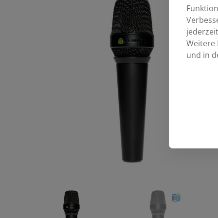
Funktion
Verbess
jederzei
Weitere 
und in d