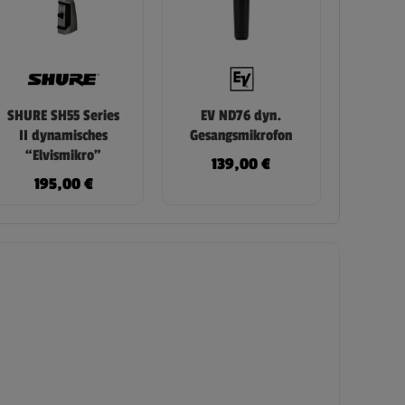
SHURE SH55 Series
EV ND76 dyn.
II dynamisches
Gesangsmikrofon
“Elvismikro”
139,00
€
195,00
€