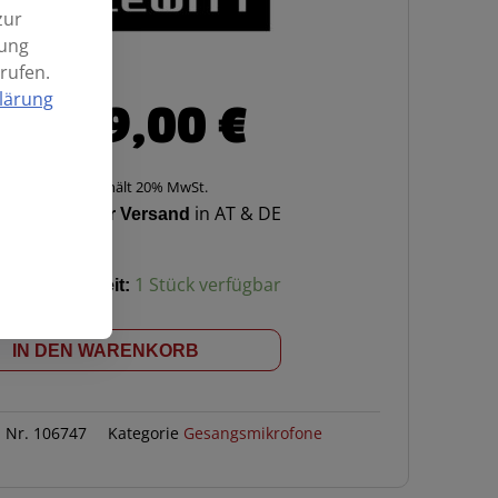
zur
mung
rufen.
lärung
499,00
€
Enthält 20% MwSt.
Kostenloser Versand
in AT & DE
Verfügbarkeit:
1 Stück verfügbar
IN DEN WARENKORB
l Nr.
106747
Kategorie
Gesangsmikrofone