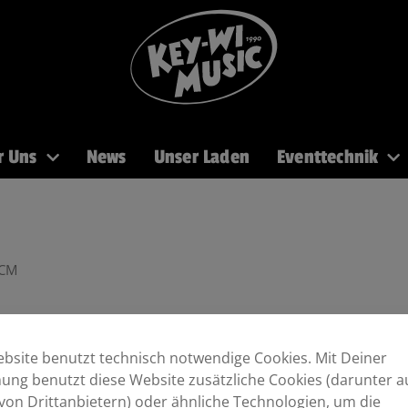
r Uns
News
Unser Laden
Eventtechnik
PA
Recording
Mikros
DJ
Licht
Brass
 CM
bsite benutzt technisch notwendige Cookies. Mit Deiner
ng benutzt diese Website zusätzliche Cookies (darunter a
von Drittanbietern) oder ähnliche Technologien, um die