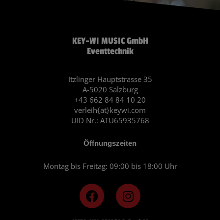
KEY-WI MUSIC GmbH
Eventtechnik
Itzlinger Hauptstrasse 35
A-5020 Salzburg
+43 662 84 84 10 20
verleih{at}keywi.com
UID Nr.: ATU65935768
Öffnungszeiten
Montag bis Freitag: 09:00 bis 18:00 Uhr
F
I
a
n
c
s