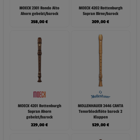
MOECK 2301 Rondo Alto
MOECK 4202 Rottenburgh
Ahorn gebeizt/barock
Sopran Birne/barock
258,00
€
209,00
€
MOECK 4201 Rottenburgh
MOLLENHAUER 2446 CANTA
Sopran Ahorn
Tenorblockflöte barock 2
gebeizt/barock
Klappen
229,00
€
529,00
€