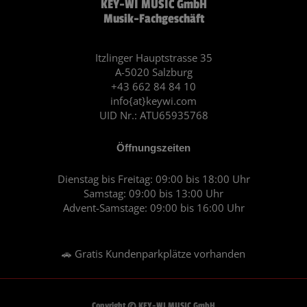
KEY-WI MUSIC GmbH
e
t
Musik-Fachgeschäft
b
a
o
g
o
r
Itzlinger Hauptstrasse 35
A-5020 Salzburg
k
a
+43 662 84 84 10
m
info{at}keywi.com
UID Nr.: ATU65935768
Öffnungszeiten
Dienstag bis Freitag: 09:00 bis 18:00 Uhr
Samstag: 09:00 bis 13:00 Uhr
Advent-Samstage: 09:00 bis 16:00 Uhr
🚗 Gratis Kundenparkplätze vorhanden
Copyright © KEY-WI MUSIC GmbH