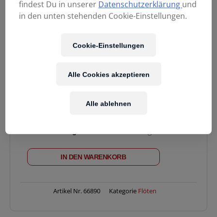
findest Du in unserer
Datenschutzerklärung
und
in den unten stehenden Cookie-Einstellungen.
Cookie-Einstellungen
268,00
€
Alle Cookies akzeptieren
Enthält 20% MwSt.
Kostenloser Versand
in AT & DE
Alle ablehnen
MOECK
Verfügbarkeit:
1 Stück verfügbar
2303
Flauto
IN DEN WARENKORB
Rondo
Alto
Birne
gebeizt/barock
Artikel Nr.
66890
Kategorie
Flöten
Menge