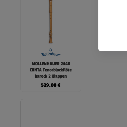
MOLLENHAUER 2446
CANTA Tenorblockflöte
barock 2 Klappen
529,00
€