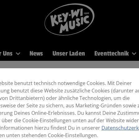
r Uns
News
Unser Laden
Eventtechnik
PA
Recording
Mikros
DJ
Licht
Brass
bsite benutzt technisch notwendige Cookies. Mit Deiner
ng benutzt diese Website zusätzliche Cookies (darunter a
von Drittanbietern) oder ähnliche Technologien, um die
sweise der Seite zu sichern, aus Marketing-Gründen sowie 
erung Deines Online-Erlebnisses. Du kannst Deine Zustim
t über die Cookie-Einstellungen unten auf der Website wider
Informationen hierzu findest Du in unserer
Datenschutzerk
en unten stehenden Cookie-Einstellungen.