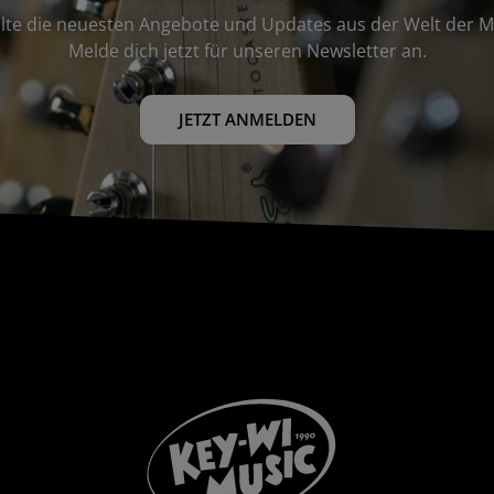
lte die neuesten Angebote und Updates aus der Welt der M
Melde dich jetzt für unseren Newsletter an.
JETZT ANMELDEN