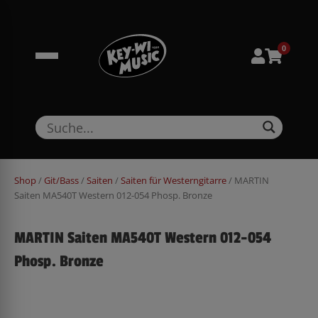
Zum
springen
Inhalt
springen
0
Shop
/
Git/Bass
/
Saiten
/
Saiten für Westerngitarre
/ MARTIN
Saiten MA540T Western 012-054 Phosp. Bronze
MARTIN Saiten MA540T Western 012-054
Phosp. Bronze