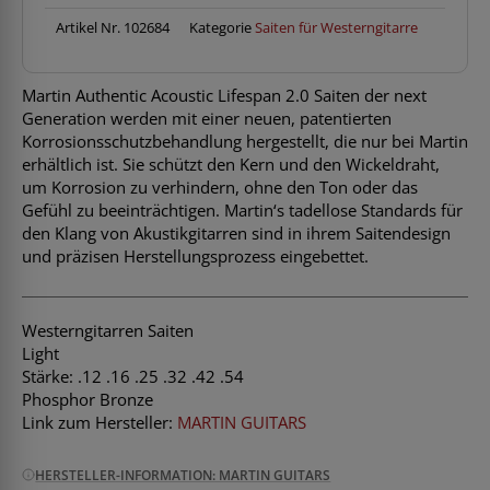
054
Phosp.
Artikel Nr.
102684
Kategorie
Saiten für Westerngitarre
Bronze
Menge
Martin Authentic Acoustic Lifespan 2.0 Saiten der next
Generation werden mit einer neuen, patentierten
Korrosionsschutzbehandlung hergestellt, die nur bei Martin
erhältlich ist. Sie schützt den Kern und den Wickeldraht,
um Korrosion zu verhindern, ohne den Ton oder das
Gefühl zu beeinträchtigen. Martin‘s tadellose Standards für
den Klang von Akustikgitarren sind in ihrem Saitendesign
und präzisen Herstellungsprozess eingebettet.
Westerngitarren Saiten
Light
Stärke: .12 .16 .25 .32 .42 .54
Phosphor Bronze
Link zum Hersteller:
MARTIN GUITARS
HERSTELLER-INFORMATION: MARTIN GUITARS