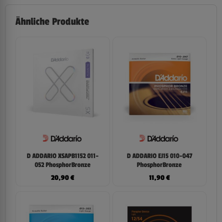
Ähnliche Produkte
D ADDARIO XSAPB1152 011-
D ADDARIO EJ15 010-047
052 PhosphorBronze
PhosphorBronze
20,90
€
11,90
€