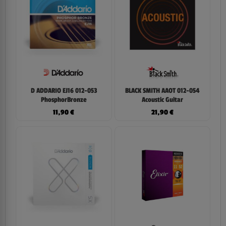
D ADDARIO EJ16 012-053
BLACK SMITH AAOT 012-054
PhosphorBronze
Acoustic Guitar
11,90
€
21,90
€