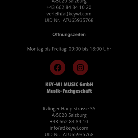
A-5020 Salzburg
+43 662 84 84 10 20
verleih{at}keywi.com
UID Nr.: ATU65935768
Öffnungszeiten
Montag bis Freitag: 09:00 bis 18:00 Uhr
F
I
a
n
c
s
KEY-WI MUSIC GmbH
e
t
Musik-Fachgeschäft
b
a
o
g
o
r
Itzlinger Hauptstrasse 35
A-5020 Salzburg
k
a
+43 662 84 84 10
m
info{at}keywi.com
UID Nr.: ATU65935768