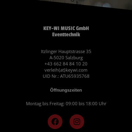
KEY-WI MUSIC GmbH
Eventtechnik
Itzlinger Hauptstrasse 35
A-5020 Salzburg
+43 662 84 84 10 20
verleih{at}keywi.com
UID Nr.: ATU65935768
Öffnungszeiten
Montag bis Freitag: 09:00 bis 18:00 Uhr
F
I
a
n