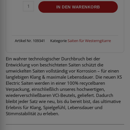
D
IN DEN WARENKORB
ADDARIO
XSAPB1253
012-
053
PhosphorBronze
Menge
Artikel Nr.
109341
Kategorie
Saiten für Westerngitarre
Ein wahrer technologischer Durchbruch bei der
Entwicklung von beschichteten Saiten schützt die
umwickelten Saiten vollständig vor Korrosion – für einen
langlebigen Klang & maximale Lebensdauer. Die neuen XS
Electric Saiten werden in einer 100% recycelbaren
Verpackung, einschließlich unseres hochwertigen,
wiederverschließbaren VCI-Beutels, geliefert. Dadurch
bleibt jeder Satz wie neu, bis du bereit bist, das ultimative
Erlebnis für Klang, Spielgefühl, Lebensdauer und
Stimmstabilität zu erleben.