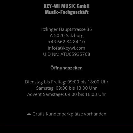
c
s
KEY-WI MUSIC GmbH
e
t
Musik-Fachgeschäft
b
a
o
g
o
r
Itzlinger Hauptstrasse 35
A-5020 Salzburg
k
a
+43 662 84 84 10
m
info{at}keywi.com
UID Nr.: ATU65935768
Öffnungszeiten
Dienstag bis Freitag: 09:00 bis 18:00 Uhr
Samstag: 09:00 bis 13:00 Uhr
Advent-Samstage: 09:00 bis 16:00 Uhr
🚗 Gratis Kundenparkplätze vorhanden