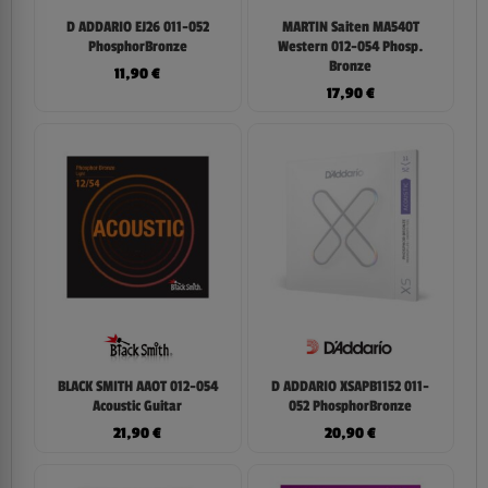
D ADDARIO EJ26 011-052
MARTIN Saiten MA540T
PhosphorBronze
Western 012-054 Phosp.
Bronze
11,90
€
17,90
€
BLACK SMITH AAOT 012-054
D ADDARIO XSAPB1152 011-
Acoustic Guitar
052 PhosphorBronze
21,90
€
20,90
€