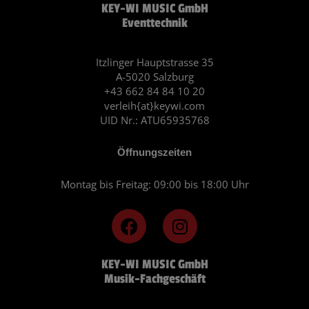
KEY-WI MUSIC GmbH
Eventtechnik
Itzlinger Hauptstrasse 35
A-5020 Salzburg
+43 662 84 84 10 20
verleih{at}keywi.com
UID Nr.: ATU65935768
Öffnungszeiten
Montag bis Freitag: 09:00 bis 18:00 Uhr
F
I
a
n
c
s
KEY-WI MUSIC GmbH
e
t
Musik-Fachgeschäft
b
a
o
g