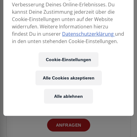
Verbesserung Deines Online-Erlebnisses. Du
kannst Deine Zustimmung jederzeit über die
Cookie-Einstellungen unten auf der Website
widerrufen. Weitere Informationen hierzu
findest Du in unserer
Datenschutzerklärung
und
BLACK SMITH AAOT
BLACK SMITH AAOT
in den unten stehenden Cookie-Einstellungen.
010-046 Electric
012-054 Acoustic
Guitar
Guitar
21,90
€
Cookie-Einstellungen
14,90
€
Alle Cookies akzeptieren
Unser Team hilft gerne bei der Suche nach dem
Alle ablehnen
passenden Modell. Sende uns eine unverbindliche
Anfrage.
ANFRAGEN