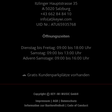
o
r
Itzlinger Hauptstrasse 35
A-5020 Salzburg
k
a
+43 662 84 84 10
m
info{at}keywi.com
UID Nr.: ATU65935768
Öffnungszeiten
Dienstag bis Freitag: 09:00 bis 18:00 Uhr
Samstag: 09:00 bis 13:00 Uhr
Advent-Samstage: 09:00 bis 16:00 Uhr
🚗 Gratis Kundenparkplätze vorhanden
Copyright © KEY-WI MUSIC GmbH
Impressum
|
AGB
|
Datenschutz
Information zur Barrierefreiheit
|
Code of Conduct