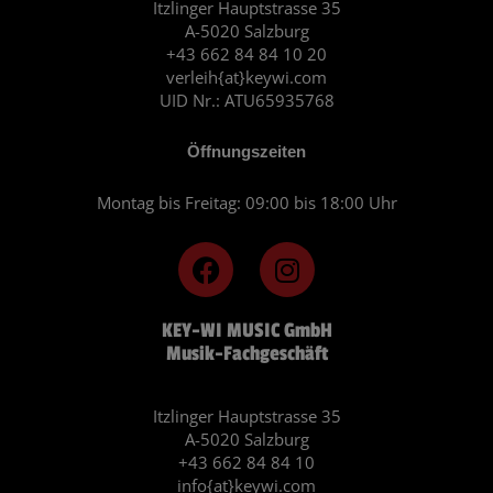
Itzlinger Hauptstrasse 35
A-5020 Salzburg
+43 662 84 84 10 20
verleih{at}keywi.com
UID Nr.: ATU65935768
Öffnungszeiten
Montag bis Freitag: 09:00 bis 18:00 Uhr
F
I
a
n
c
s
KEY-WI MUSIC GmbH
e
t
Musik-Fachgeschäft
b
a
o
g
o
r
Itzlinger Hauptstrasse 35
A-5020 Salzburg
k
a
+43 662 84 84 10
m
info{at}keywi.com