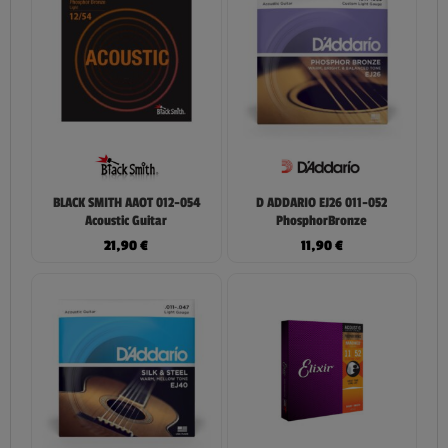
BLACK SMITH AAOT 012-054
D ADDARIO EJ26 011-052
Acoustic Guitar
PhosphorBronze
21,90
€
11,90
€