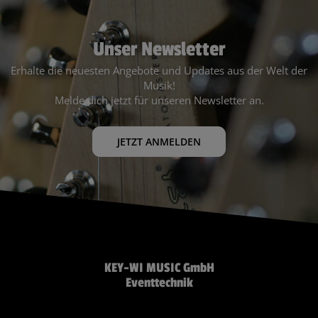
Unser Newsletter
Erhalte die neuesten Angebote und Updates aus der Welt der
Musik!
Melde dich jetzt für unseren Newsletter an.
JETZT ANMELDEN
KEY-WI MUSIC GmbH
Eventtechnik