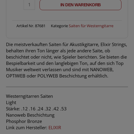
SATZ
IN DEN WARENKORB
012-
053
NANO
PhospBr.Acoust
Artikel Nr.
87681
Kategorie
Saiten für Westerngitarre
Menge
Die meistverkauften Saiten für Akustikgitarre, Elixir Strings,
behalten ihren Ton länger als jede andere Saite, ob
beschichtet oder nicht, wie Spieler berichten. Sie bieten die
Bespielbarkeit und den langlebigen Ton, auf den sich Top
Musiker weltweit verlassen und sind mit NANOWEB,
OPTIWEB oder POLYWEB Beschichtung erhältlich.
Westerngitarren Saiten
Light
Stärke: .12 .16 .24 .32 .42 .53
Nanoweb Beschichtung
Phosphor Bronze
Link zum Hersteller:
ELIXIR