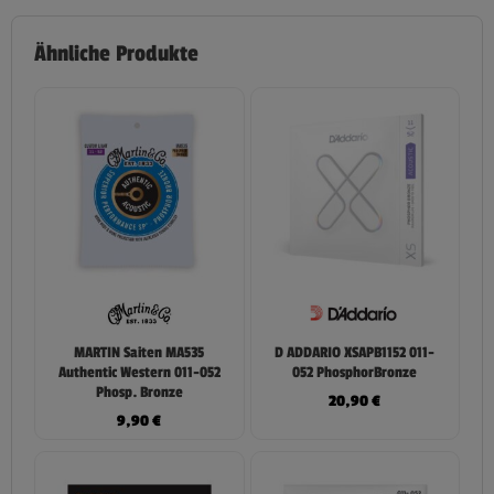
Ähnliche Produkte
MARTIN Saiten MA535
D ADDARIO XSAPB1152 011-
Authentic Western 011-052
052 PhosphorBronze
Phosp. Bronze
20,90
€
9,90
€