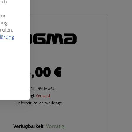
uch
zur
mung
rufen.
lärung
96,00
€
Enthält 19% MwSt.
zzgl.
Versand
Lieferzeit: ca. 2-5 Werktage
Verfügbarkeit:
Vorrätig