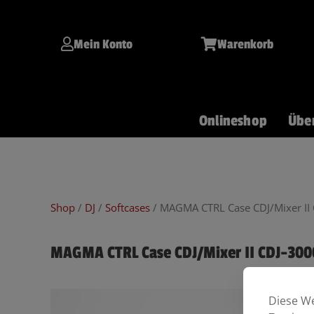
Inhalt
Zum
springen
Inhalt
springen
Mein Konto
Warenkorb
Onlineshop
Übe
Git/Bass
Keys
Drums
Shop
/
DJ
/
Softcases
/ MAGMA CTRL Case CDJ/Mixer II
MAGMA CTRL Case CDJ/Mixer II CDJ-300
Diese We