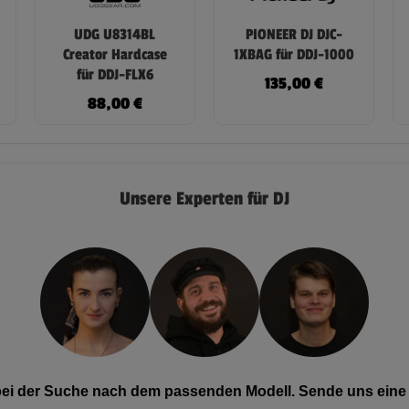
UDG U8314BL
PIONEER DJ DJC-
Creator Hardcase
1XBAG für DDJ-1000
für DDJ-FLX6
135,00
€
88,00
€
Unsere Experten für DJ
 bei der Suche nach dem passenden Modell. Sende uns eine 