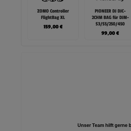
ZOMO Controller
PIONEER DJ DJC-
FlightBag XL
2CHM BAG für DJM-
S3/S5/250/450
159,00
€
99,00
€
Unser Team hilft gerne