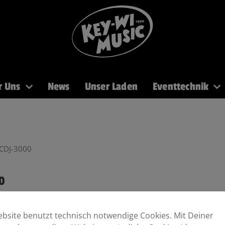
r Uns
News
Unser Laden
Eventtechnik
PA
Recording
Mikros
DJ
Licht
Brass
 CDJ-3000
0
bsite benutzt technisch notwendige Cookies. Mit Deiner