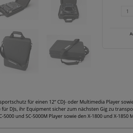
CTRL
Case
CDJ/Mixer
II
CDJ-
A
3000
Menge
sportschutz für einen 12“ CDJ- oder Multimedia Player sowie
e für DJs, ihr Equipment sicher zum nächsten Gig zu transpo
C-5000 und SC-5000M Player sowie den X-1800 und X-1850 M