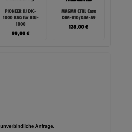
PIONEER DJ DJC-
MAGMA CTRL Case
1000 BAG für XDJ-
DJM-V10/DJM-A9
1000
128,00
€
99,00
€
unverbindliche Anfrage.