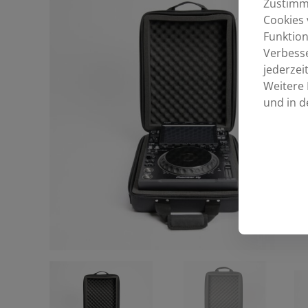
Zustimmu
Cookies 
Funktion
Verbess
jederzei
Weitere 
und in d