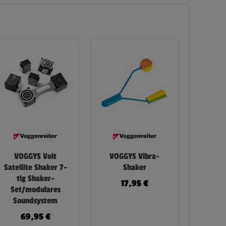
VOGGYS Volt
VOGGYS Vibra-
Satellite Shaker 7-
Shaker
tlg Shaker-
17,95
€
Set/modulares
Soundsystem
69,95
€