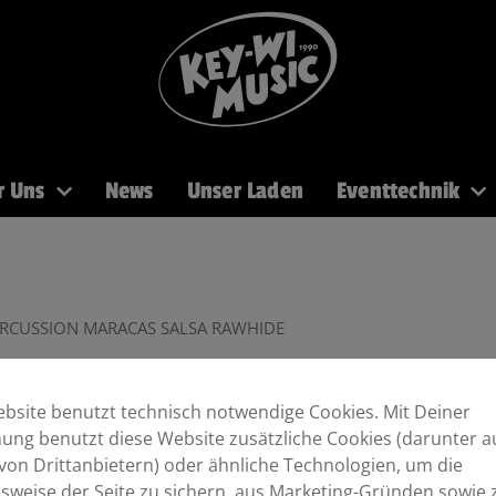
r Uns
News
Unser Laden
Eventtechnik
PA
Recording
Mikros
DJ
Licht
Brass
PERCUSSION MARACAS SALSA RAWHIDE
 SALSA RAWHIDE
bsite benutzt technisch notwendige Cookies. Mit Deiner
ng benutzt diese Website zusätzliche Cookies (darunter a
von Drittanbietern) oder ähnliche Technologien, um die
sweise der Seite zu sichern, aus Marketing-Gründen sowie 