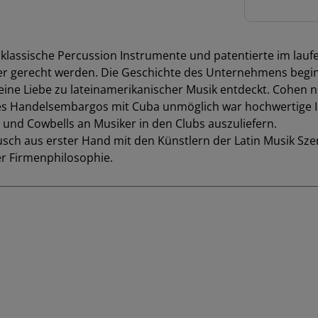
RAWHIDE
Menge
P klassische Percussion Instrumente und patentierte im lau
er gerecht werden. Die Geschichte des Unternehmens begin
seine Liebe zu lateinamerikanischer Musik entdeckt. Cohen
d des Handelsembargos mit Cuba unmöglich war hochwertige
und Cowbells an Musiker in den Clubs auszuliefern.
ch aus erster Hand mit den Künstlern der Latin Musik Sze
er Firmenphilosophie.