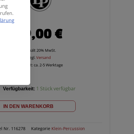
mung
rufen.
lärung
89,00
€
Enthält 20% MwSt.
zzgl.
Versand
Lieferzeit: ca. 2-5 Werktage
Verfügbarkeit:
1 Stück verfügbar
IN DEN WARENKORB
ON
el Nr.
116278
Kategorie
Klein-Percussion