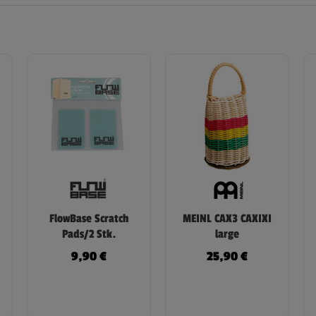
FlowBase Scratch
MEINL CAX3 CAXIXI
Pads/2 Stk.
large
9,90
€
25,90
€