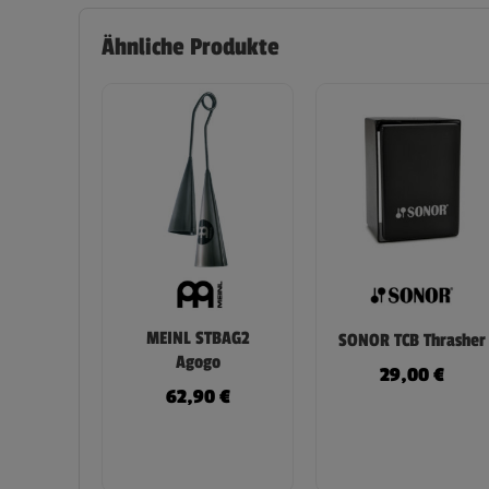
Ähnliche Produkte
MEINL STBAG2
SONOR TCB Thrasher
Agogo
29,00
€
62,90
€