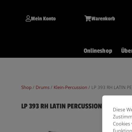
Inhalt
Zum
springen
Inhalt
springen
Mein Konto
Warenkorb
Onlineshop
Übe
Git/Bass
Keys
Drums
Shop
/
Drums
/
Klein-Percussion
/ LP 393 RH LATIN 
LP 393 RH LATIN PERCUSSION MARACAS
Diese We
Zustimmu
Cookies 
Funktion