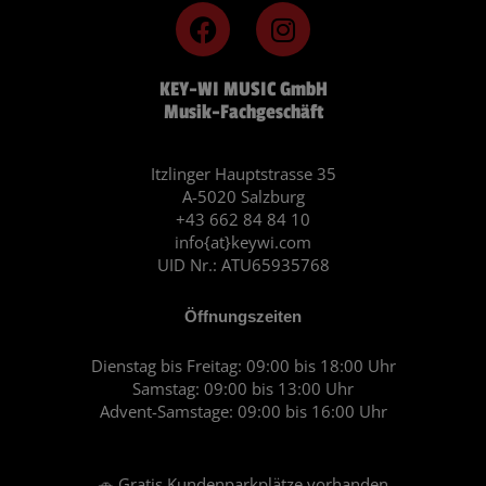
F
I
a
n
c
s
KEY-WI MUSIC GmbH
e
t
Musik-Fachgeschäft
b
a
o
g
o
r
Itzlinger Hauptstrasse 35
A-5020 Salzburg
k
a
+43 662 84 84 10
m
info{at}keywi.com
UID Nr.: ATU65935768
Öffnungszeiten
Dienstag bis Freitag: 09:00 bis 18:00 Uhr
Samstag: 09:00 bis 13:00 Uhr
Advent-Samstage: 09:00 bis 16:00 Uhr
🚗 Gratis Kundenparkplätze vorhanden