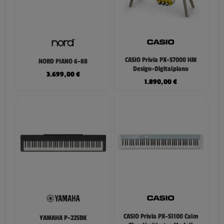
CASIO Privia PX-S7000 HM
NORD PIANO 6-88
Design-Digitalpiano
3.699,00
€
1.890,00
€
CASIO Privia PX-S1100 Calm
YAMAHA P-225BK