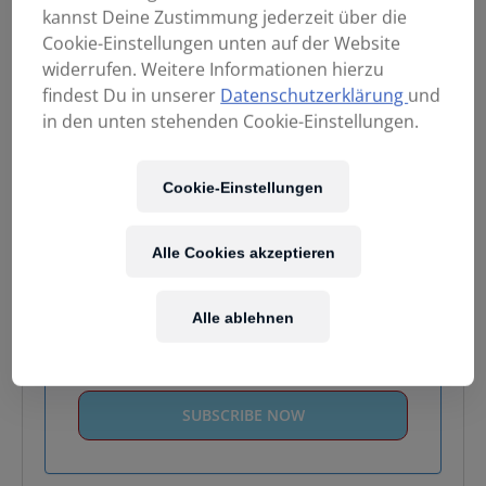
kannst Deine Zustimmung jederzeit über die
Cookie-Einstellungen unten auf der Website
Enthält 20% MwSt.
widerrufen. Weitere Informationen hierzu
Kostenloser Versand
in AT & DE
findest Du in unserer
Datenschutzerklärung
und
in den unten stehenden Cookie-Einstellungen.
Nicht vorrätig
Cookie-Einstellungen
Email when stock available
Alle Cookies akzeptieren
Alle ablehnen