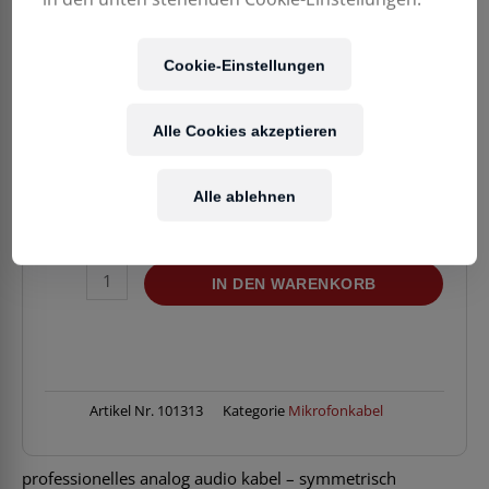
43,90
€
Cookie-Einstellungen
Enthält 20% MwSt.
zzgl.
Versand
Alle Cookies akzeptieren
Lieferzeit: ca. 2-5 Werktage
Alle ablehnen
Verfügbarkeit:
Vorrätig
KLOTZ
IN DEN WARENKORB
M1FS1B0300
XLRf>StKli
Mikrokabel
3m
Neutrik
Menge
Artikel Nr.
101313
Kategorie
Mikrofonkabel
professionelles analog audio kabel – symmetrisch