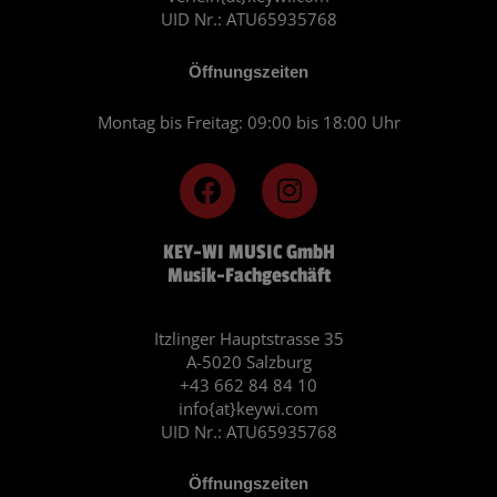
UID Nr.: ATU65935768
Öffnungszeiten
Montag bis Freitag: 09:00 bis 18:00 Uhr
F
I
a
n
c
s
KEY-WI MUSIC GmbH
e
t
Musik-Fachgeschäft
b
a
o
g
o
r
Itzlinger Hauptstrasse 35
A-5020 Salzburg
k
a
+43 662 84 84 10
m
info{at}keywi.com
UID Nr.: ATU65935768
Öffnungszeiten