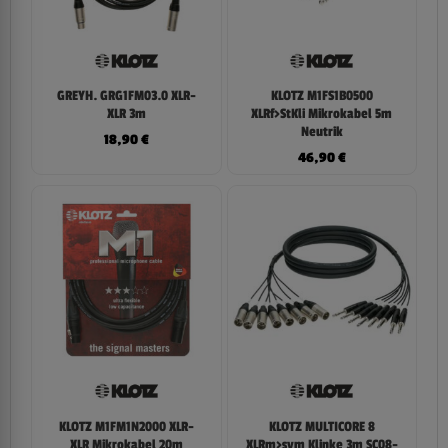
GREYH. GRG1FM03.0 XLR-
KLOTZ M1FS1B0500
XLR 3m
XLRf>StKli Mikrokabel 5m
Neutrik
18,90
€
46,90
€
KLOTZ M1FM1N2000 XLR-
KLOTZ MULTICORE 8
XLR Mikrokabel 20m
XLRm>sym Klinke 3m SC08-