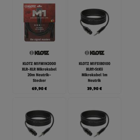
KLOTZ M1FM1N2000
KLOTZ M1FS1B0100
XLR-XLR Mikrokabel
XLRf>StKli
20m Neutrik-
Mikrokabel 1m
Stecker
Neutrik
69,90
€
39,90
€