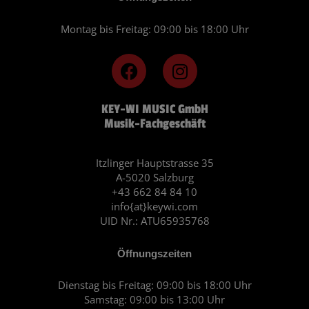
Montag bis Freitag: 09:00 bis 18:00 Uhr
F
I
a
n
c
s
KEY-WI MUSIC GmbH
e
t
Musik-Fachgeschäft
b
a
o
g
o
r
Itzlinger Hauptstrasse 35
A-5020 Salzburg
k
a
+43 662 84 84 10
m
info{at}keywi.com
UID Nr.: ATU65935768
Öffnungszeiten
Dienstag bis Freitag: 09:00 bis 18:00 Uhr
Samstag: 09:00 bis 13:00 Uhr