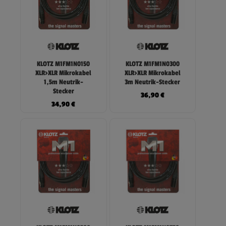
KLOTZ M1FM1N0150
KLOTZ M1FM1N0300
XLR>XLR Mikrokabel
XLR>XLR Mikrokabel
1,5m Neutrik-
3m Neutrik-Stecker
Stecker
36,90
€
34,90
€