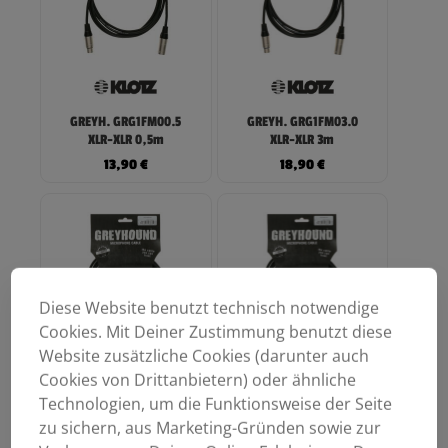
GREYH. GRG1FM00.5
GREYH. GRG1FM03.0
XLR-XLR 0,5m
XLR-XLR 3m
13,90
€
18,90
€
Diese Website benutzt technisch notwendige
Cookies. Mit Deiner Zustimmung benutzt diese
Website zusätzliche Cookies (darunter auch
Cookies von Drittanbietern) oder ähnliche
Technologien, um die Funktionsweise der Seite
GREYH. GRG1FM05.0
GREYH. GRG1FM10.0
zu sichern, aus Marketing-Gründen sowie zur
XLR-XLR 5m
XLR-XLR 10m