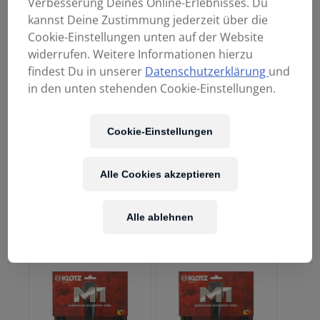
Verbesserung Deines Online-Erlebnisses. Du
21,90
€
29,90
€
kannst Deine Zustimmung jederzeit über die
Cookie-Einstellungen unten auf der Website
widerrufen. Weitere Informationen hierzu
findest Du in unserer
Datenschutzerklärung
und
in den unten stehenden Cookie-Einstellungen.
Cookie-Einstellungen
Alle Cookies akzeptieren
KLOTZ M1FM1N0050
KLOTZ M1FM1N0100
XLR>XLR Mikrokabel
XLR>XLR Mikrokabel
0,5m Neutrik-
1m Neutrik-Stecker
Alle ablehnen
Stecker
33,90
€
32,90
€