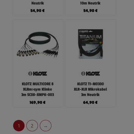
Neutrik
10m Neutrik
54,90
€
54,90
€
KLOTZ MULTICORE 8
KLOTZ TI-M0300
XLRm>sym Klinke
XLR-XLR Mikrokabel
3m SC08-XMPK-003
3m Neutrik
169,90
€
64,90
€
1
2
→