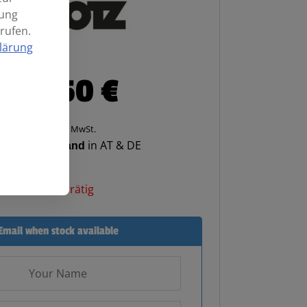
mung
rufen.
lärung
482,50
€
Enthält 20% MwSt.
enloser Versand
in AT & DE
Nicht vorrätig
Email when stock available