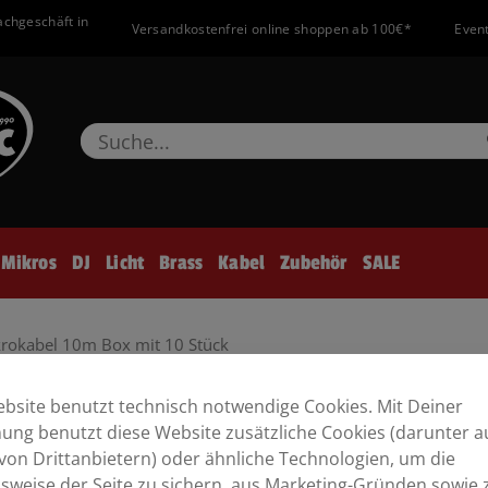
achgeschäft in
Versandkostenfrei online shoppen ab 100€*
Event
Mikros
DJ
Licht
Brass
Kabel
Zubehör
SALE
okabel 10m Box mit 10 Stück
bsite benutzt technisch notwendige Cookies. Mit Deiner
EBU Mikrokabel 10m Box mit
ng benutzt diese Website zusätzliche Cookies (darunter a
von Drittanbietern) oder ähnliche Technologien, um die
sweise der Seite zu sichern, aus Marketing-Gründen sowie 