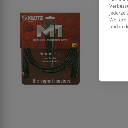
Verbess
jederzei
Weitere 
und in d