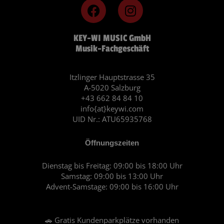
F
I
a
n
c
s
KEY-WI MUSIC GmbH
e
t
Musik-Fachgeschäft
b
a
o
g
o
r
Itzlinger Hauptstrasse 35
A-5020 Salzburg
k
a
+43 662 84 84 10
m
info{at}keywi.com
UID Nr.: ATU65935768
Öffnungszeiten
Dienstag bis Freitag: 09:00 bis 18:00 Uhr
Samstag: 09:00 bis 13:00 Uhr
Advent-Samstage: 09:00 bis 16:00 Uhr
🚗 Gratis Kundenparkplätze vorhanden