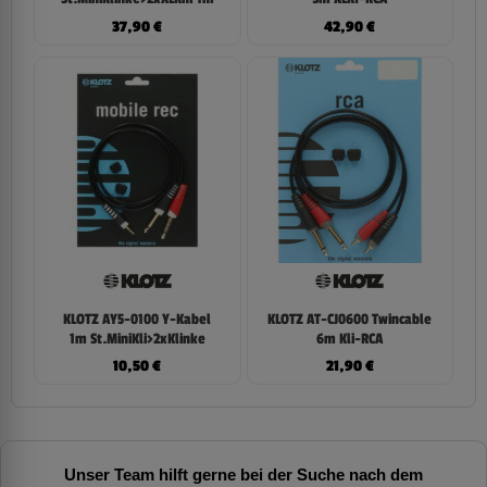
37,90
€
42,90
€
KLOTZ AY5-0100 Y-Kabel
KLOTZ AT-CJ0600 Twincable
1m St.MiniKli>2xKlinke
6m Kli-RCA
10,50
€
21,90
€
Unser Team hilft gerne bei der Suche nach dem