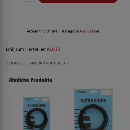
AT-
CM0300Twincable
3m
XLRm-
RCA
Menge
Artikel Nr.
101494
Kategorie
Audiokabel
Link zum Hersteller:
KLOTZ
HERSTELLER-INFORMATION: KLOTZ
Ähnliche Produkte