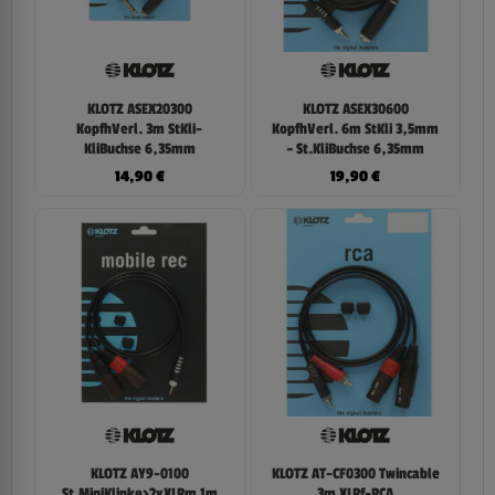
KLOTZ ASEX20300
KLOTZ ASEX30600
KopfhVerl. 3m StKli-
KopfhVerl. 6m StKli 3,5mm
KliBuchse 6,35mm
– St.KliBuchse 6,35mm
14,90
€
19,90
€
KLOTZ AY9-0100
KLOTZ AT-CF0300 Twincable
St.MiniKlinke>2xXLRm 1m
3m XLRf-RCA