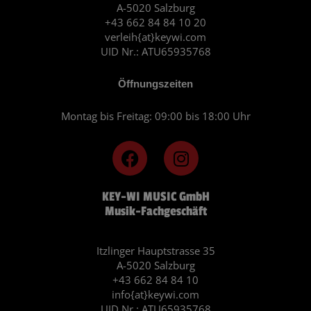
A-5020 Salzburg
+43 662 84 84 10 20
verleih{at}keywi.com
UID Nr.: ATU65935768
Öffnungszeiten
Montag bis Freitag: 09:00 bis 18:00 Uhr
F
I
a
n
c
s
KEY-WI MUSIC GmbH
e
t
Musik-Fachgeschäft
b
a
o
g
o
r
Itzlinger Hauptstrasse 35
A-5020 Salzburg
k
a
+43 662 84 84 10
m
info{at}keywi.com
UID Nr.: ATU65935768