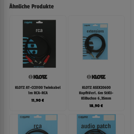
Ähnliche Produkte
KLOTZ AT-CC0100 Twinkabel
KLOTZ ASEX20600
1m RCA-RCA
KopfhVerl. 6m StKli-
KliBuchse 6,35mm
11,90
€
18,90
€