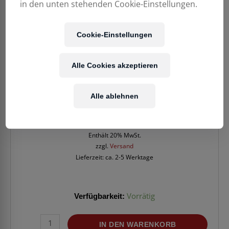
in den unten stehenden Cookie-Einstellungen.
Cookie-Einstellungen
Alle Cookies akzeptieren
Alle ablehnen
14,90
€
Enthält 20% MwSt.
zzgl.
Versand
Lieferzeit: ca. 2-5 Werktage
Verfügbarkeit:
Vorrätig
KLOTZ
IN DEN WARENKORB