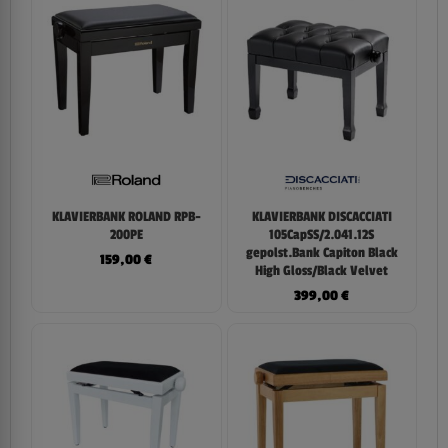
KLAVIERBANK ROLAND RPB-
KLAVIERBANK DISCACCIATI
200PE
105CapSS/2.041.12S
gepolst.Bank Capiton Black
159,00
€
High Gloss/Black Velvet
399,00
€