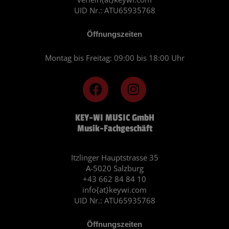
UID Nr.: ATU65935768
Öffnungszeiten
Montag bis Freitag: 09:00 bis 18:00 Uhr
F
I
a
n
c
s
KEY-WI MUSIC GmbH
e
t
Musik-Fachgeschäft
b
a
o
g
o
r
Itzlinger Hauptstrasse 35
A-5020 Salzburg
k
a
+43 662 84 84 10
m
info{at}keywi.com
UID Nr.: ATU65935768
Öffnungszeiten