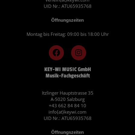
UID Nr.: ATU65935768
Öffnungszeiten
Montag bis Freitag: 09:00 bis 18:00 Uhr
F
I
a
n
c
s
KEY-WI MUSIC GmbH
e
t
Musik-Fachgeschäft
b
a
o
g
o
r
Itzlinger Hauptstrasse 35
A-5020 Salzburg
k
a
+43 662 84 84 10
m
info{at}keywi.com
UID Nr.: ATU65935768
Öffnungszeiten