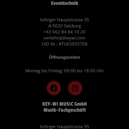
Eventtechnik
Itzlinger Hauptstrasse 35
A-5020 Salzburg
+43 662 84 84 10 20
verleih{at}keywi.com
UID Nr.: ATU65935768
Öffnungszeiten
Montag bis Freitag: 09:00 bis 18:00 Uhr
F
I
a
n
c
s
KEY-WI MUSIC GmbH
e
t
Musik-Fachgeschäft
b
a
o
g
o
r
Itzlinger Hauptstrasse 35