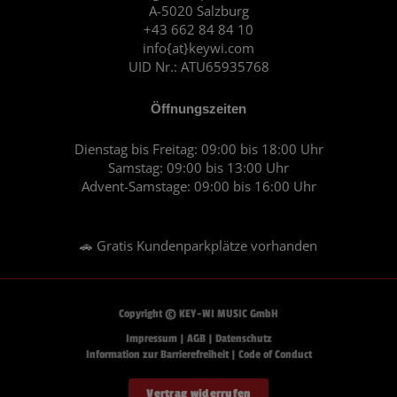
A-5020 Salzburg
k
a
+43 662 84 84 10
m
info{at}keywi.com
UID Nr.: ATU65935768
Öffnungszeiten
Dienstag bis Freitag: 09:00 bis 18:00 Uhr
Samstag: 09:00 bis 13:00 Uhr
Advent-Samstage: 09:00 bis 16:00 Uhr
🚗 Gratis Kundenparkplätze vorhanden
Copyright © KEY-WI MUSIC GmbH
Impressum
|
AGB
|
Datenschutz
Information zur Barrierefreiheit
|
Code of Conduct
Vertrag widerrufen