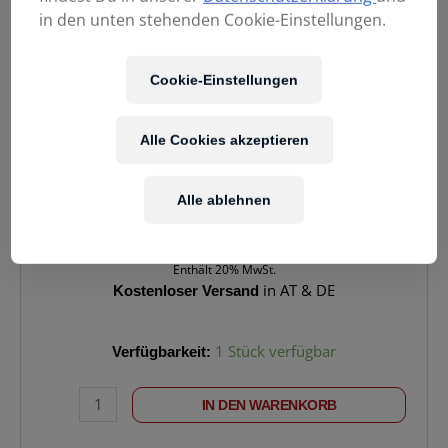
in den unten stehenden Cookie-Einstellungen.
Cookie-Einstellungen
Alle Cookies akzeptieren
359,00
€
Alle ablehnen
Enthält 20% MwSt.
Kostenloser Versand
in AT & DE
KLAVIERBANK
Verfügbarkeit:
1 Stück verfügbar
Casio
BG50-
IN DEN WARENKORB
VINYL-
HM