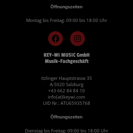
Öffnungszeiten
Montag bis Freitag: 09:00 bis 18:00 Uhr
F
I
a
n
c
s
KEY-WI MUSIC GmbH
e
t
Musik-Fachgeschäft
b
a
o
g
o
r
Itzlinger Hauptstrasse 35
A-5020 Salzburg
k
a
+43 662 84 84 10
m
info{at}keywi.com
UID Nr.: ATU65935768
Öffnungszeiten
Dienstag bis Freitag: 09:00 bis 18:00 Uhr