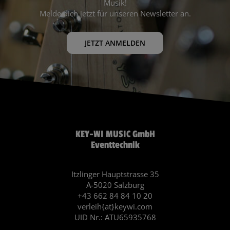
Musik!
Melde dich jetzt für unseren Newsletter an.
JETZT ANMELDEN
KEY-WI MUSIC GmbH
Eventtechnik
Itzlinger Hauptstrasse 35
A-5020 Salzburg
+43 662 84 84 10 20
verleih{at}keywi.com
UID Nr.: ATU65935768