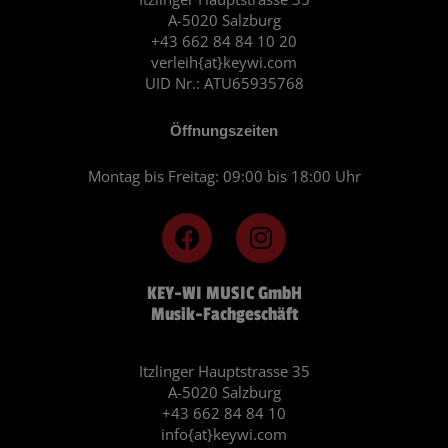
A-5020 Salzburg
+43 662 84 84 10 20
verleih{at}keywi.com
UID Nr.: ATU65935768
Öffnungszeiten
Montag bis Freitag: 09:00 bis 18:00 Uhr
F
I
a
n
c
s
KEY-WI MUSIC GmbH
e
t
Musik-Fachgeschäft
b
a
o
g
o
r
Itzlinger Hauptstrasse 35
A-5020 Salzburg
k
a
+43 662 84 84 10
m
info{at}keywi.com