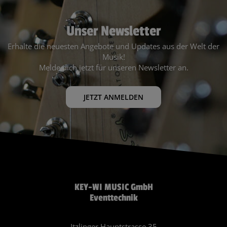
Unser Newsletter
Erhalte die neuesten Angebote und Updates aus der Welt der
Musik!
Melde dich jetzt für unseren Newsletter an.
JETZT ANMELDEN
KEY-WI MUSIC GmbH
Eventtechnik
Itzlinger Hauptstrasse 35