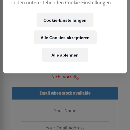
in den unten stehenden Cookie-Einstellungen.
Cookie-Einstellungen
79,90
€
Alle Cookies akzeptieren
Enthält 20% MwSt.
Alle ablehnen
zzgl.
Versand
Nicht vorrätig
Email when stock available