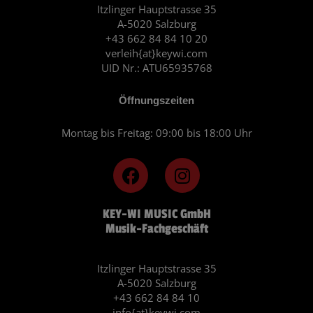
Itzlinger Hauptstrasse 35
A-5020 Salzburg
+43 662 84 84 10 20
verleih{at}keywi.com
UID Nr.: ATU65935768
Öffnungszeiten
Montag bis Freitag: 09:00 bis 18:00 Uhr
F
I
a
n
c
s
KEY-WI MUSIC GmbH
e
t
Musik-Fachgeschäft
b
a
o
g
o
r
Itzlinger Hauptstrasse 35
A-5020 Salzburg
k
a
+43 662 84 84 10
m
info{at}keywi.com