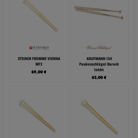
STEINER FROMME VIENNA
KAUFMANN 124
WF2
Paukenschlägel Barock
leicht
69,00
€
62,00
€