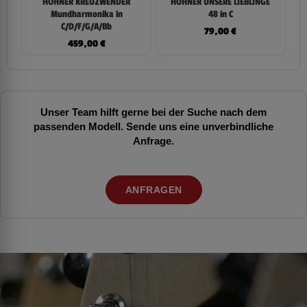
HOHNER KREUZWENDER
HOHNER UNSERE LIEBLINGE
Mundharmonika in
48 in C
C/D/F/G/A/Bb
79,00
€
459,00
€
Unser Team hilft gerne bei der Suche nach dem
passenden Modell. Sende uns eine unverbindliche
Anfrage.
ANFRAGEN