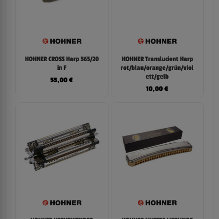
HOHNER CROSS Harp 565/20
HOHNER Translucient Harp
in F
rot/blau/orange/grün/viol
ett/gelb
55,00
€
10,00
€