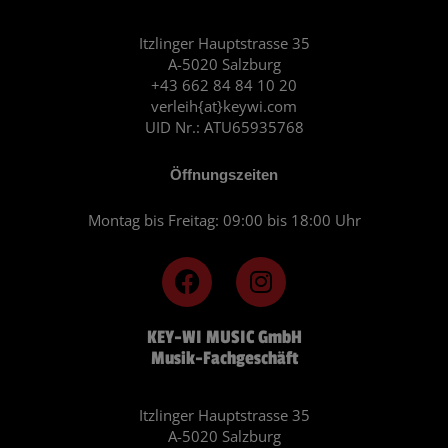
Itzlinger Hauptstrasse 35
A-5020 Salzburg
+43 662 84 84 10 20
verleih{at}keywi.com
UID Nr.: ATU65935768
Öffnungszeiten
Montag bis Freitag: 09:00 bis 18:00 Uhr
F
I
a
n
c
s
KEY-WI MUSIC GmbH
e
t
Musik-Fachgeschäft
b
a
o
g
o
r
Itzlinger Hauptstrasse 35
A-5020 Salzburg
k
a