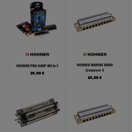
HOHNER MARINE BAND
HOHNER PRO HARP MS in C
Crossover E
39,90
€
65,00
€