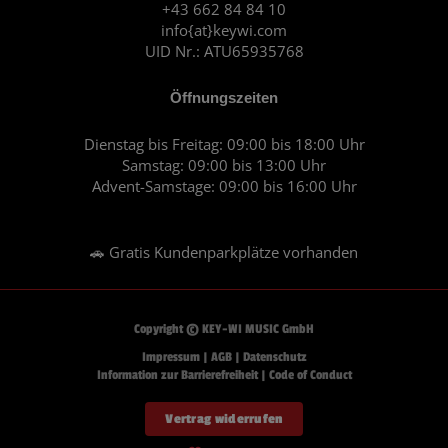
+43 662 84 84 10
m
info{at}keywi.com
UID Nr.: ATU65935768
Öffnungszeiten
Dienstag bis Freitag: 09:00 bis 18:00 Uhr
Samstag: 09:00 bis 13:00 Uhr
Advent-Samstage: 09:00 bis 16:00 Uhr
🚗 Gratis Kundenparkplätze vorhanden
Copyright © KEY-WI MUSIC GmbH
Impressum
|
AGB
|
Datenschutz
Information zur Barrierefreiheit
|
Code of Conduct
Vertrag widerrufen